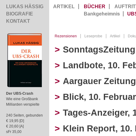
LUKAS HÄSSIG
ARTIKEL
BÜCHER
AUFTRIT
BIOGRAFIE
Bankgeheimnis
UB
KONTAKT
Rezensionen
Leseprobe
Artikel
Dok
>
SonntagsZeitung,
>
Landbote, 10. Fe
>
Aargauer Zeitung
Der UBS-Crash
>
Blick, 10. Februa
Wie eine Großbank
Milliarden verspielte
>
Tages-Anzeiger, 
240 Seiten, gebunden
€ 19,95 [D]
>
Klein Report, 10.
€ 20,60 [A]
sFr 35,00