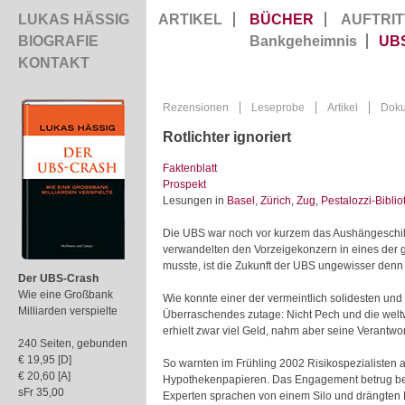
LUKAS HÄSSIG
ARTIKEL
BÜCHER
AUFTRIT
BIOGRAFIE
Bankgeheimnis
UB
KONTAKT
Rezensionen
Leseprobe
Artikel
Dok
Rotlichter ignoriert
Faktenblatt
Prospekt
Lesungen in
Basel
,
Zürich
,
Zug
,
Pestalozzi-Biblio
Die UBS war noch vor kurzem das Aushängeschil
verwandelten den Vorzeigekonzern in eines der 
musste, ist die Zukunft der UBS ungewisser denn 
Der UBS-Crash
Wie eine Großbank
Wie konnte einer der vermeintlich solidesten un
Milliarden verspielte
Überraschendes zutage: Nicht Pech und die wel
erhielt zwar viel Geld, nahm aber seine Verantwor
240 Seiten, gebunden
€ 19,95 [D]
So warnten im Frühling 2002 Risikospezialisten 
€ 20,60 [A]
Hypothekenpapieren. Das Engagement betrug berei
sFr 35,00
Experten sprachen von einem Silo und drängten R