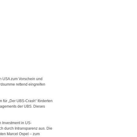
en USA zum Vorschein und
rdsumme rettend eingreifen
n für „Der UBS-Crash“ förderten
nagements der UBS. Dieses
n Investment in US-
ch durch Intransparenz aus. Die
enten Marcel Ospel – zum