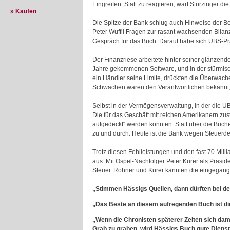
Eingreifen. Statt zu reagieren, warf Stürzinger die
» Kaufen
Die Spitze der Bank schlug auch Hinweise der Be
Peter Wuffli Fragen zur rasant wachsenden Bilanz
Gespräch für das Buch. Darauf habe sich UBS-Präs
Der Finanzriese arbeitete hinter seiner glänzend
Jahre gekommenen Software, und in der stürmisc
ein Händler seine Limite, drückten die Überwach
Schwächen waren den Verantwortlichen bekannt, A
Selbst in der Vermögensverwaltung, in der die UB
Die für das Geschäft mit reichen Amerikanern zu
aufgedeckt“ werden könnten. Statt über die Büch
zu und durch. Heute ist die Bank wegen Steuerdel
Trotz diesen Fehlleistungen und den fast 70 Mil
aus. Mit Ospel-Nachfolger Peter Kurer als Präs
Steuer. Rohner und Kurer kannten die eingegang
„Stimmen Hässigs Quellen, dann dürften bei d
„Das Beste an diesem aufregenden Buch ist di
„Wenn die Chronisten späterer Zeiten sich dami
Grab zu graben, wird Hässigs Buch gute Dienste