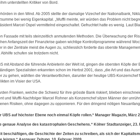
 ihm unterstellten Kritiker von Bord.
hörden in den Wind. Ab 2005 stellte der damalige Vizechef der Nationalbank, Nik
summe bei wenig Eigenkapital. „Wuffli meinte, wir würden das Problem nicht begrei
ident Marcel Ospel vermittelnd eingeschaltet. Gefruchtet hatte es wenig. Laut Bl
en Fassade mit teils steinzeitlich anmutenden Methoden. Die Überwachung der Risik
hen Anfangszeit der Finanzkrise gaben wichtige Kontrollprogramme während Woche
er in der Zentrale meist die Augen zu, schliesslich forderte das oberste Managem
bhilfe schufen sie trotzdem nicht.
S mit Abstand die führende Anbieterin der Welt ist, gingen die obersten Köpfe der
ständigen Spezialisten erkannten schon im Herbst 2001, dass „die Art und das Au
er zu gehen, wählten die Verantwortlichen, darunter der heutige UBS-Konzernchef
ikten im Visier der USA.
liarden Franken, welche die Schweiz für ihre grösste Bank riskiert, blieben eins
ident und Wuffli-Nachfolger Marcel Rohner als Konzernchef sitzen Männer der unr
enen Risiken, ohne dagegen zu opponieren. Für den dringend nötigen Neuanfang f
er UBS auf höchster Ebene noch einmal Köpfe rollen.“ Manager Magazin, März 
e genaue Analyse des katastrophalen Geschehens.“ Kölner Stadtanzeiger, 23.
t beschäftigen, die Geschichte der Zeiten zu schreiben, als sich der Kapitalis
 leisten.“ Aargauer Zeitung, 10. Februar 2009