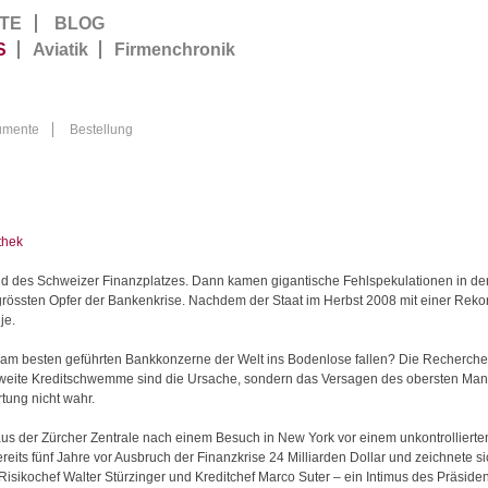
TE
BLOG
S
Aviatik
Firmenchronik
umente
Bestellung
thek
d des Schweizer Finanzplatzes. Dann kamen gigantische Fehlspekulationen in d
grössten Opfer der Bankenkrise. Nachdem der Staat im Herbst 2008 mit einer Reko
je.
d am besten geführten Bankkonzerne der Welt ins Bodenlose fallen? Die Recherche
tweite Kreditschwemme sind die Ursache, sondern das Versagen des obersten Ma
tung nicht wahr.
aus der Zürcher Zentrale nach einem Besuch in New York vor einem unkontrollierte
ts fünf Jahre vor Ausbruch der Finanzkrise 24 Milliarden Dollar und zeichnete si
isikochef Walter Stürzinger und Kreditchef Marco Suter – ein Intimus des Präsid