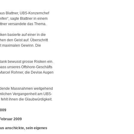
laus Blattner, UBS-Konzernchef
fen“, sagte Blattner in einem
attner versandete das Thema.
en basierte auf einer in die
n den Geist auf. Überschritt
ent maximalen Gewinn. Die
 Bank bewusst grosse Risiken ein.
smass unseres Offshore-Geschäfts
 Marcel Rohner, die Devise Augen
chneidende Massnahmen weitgehend
ühmlichen Vergangenheit am UBS-
ehlt ihnen die Glaubwürdigkeit.
2009
 Februar 2009
mus anschickte, sein eigenes