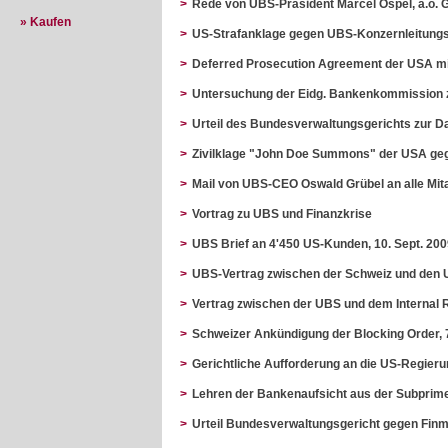
>
Rede von UBS-Präsident Marcel Ospel, a.o. 
» Kaufen
>
US-Strafanklage gegen UBS-Konzernleitungs
>
Deferred Prosecution Agreement der USA mi
>
Untersuchung der Eidg. Bankenkommission 
>
Urteil des Bundesverwaltungsgerichts zur D
>
Zivilklage "John Doe Summons" der USA geg
>
Mail von UBS-CEO Oswald Grübel an alle Mita
>
Vortrag zu UBS und Finanzkrise
>
UBS Brief an 4'450 US-Kunden, 10. Sept. 20
>
UBS-Vertrag zwischen der Schweiz und den 
>
Vertrag zwischen der UBS und dem Internal 
>
Schweizer Ankündigung der Blocking Order, 7
>
Gerichtliche Aufforderung an die US-Regierun
>
Lehren der Bankenaufsicht aus der Subprime
>
Urteil Bundesverwaltungsgericht gegen Finm