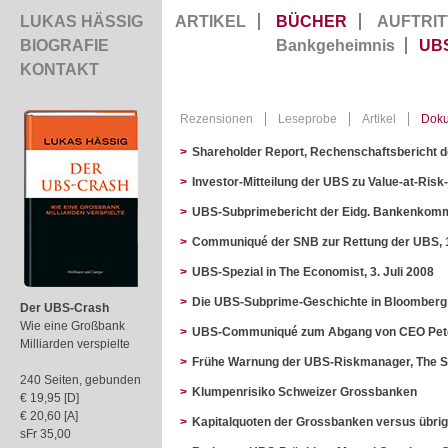
LUKAS HÄSSIG
ARTIKEL
BÜCHER
AUFTRIT
BIOGRAFIE
Bankgeheimnis
UB
KONTAKT
Rezensionen
Leseprobe
Artikel
Dok
>
Shareholder Report, Rechenschaftsbericht d
>
Investor-Mitteilung der UBS zu Value-at-Ris
>
UBS-Subprimebericht der Eidg. Bankenkomm
>
Communiqué der SNB zur Rettung der UBS, 
>
UBS-Spezial in The Economist, 3. Juli 2008
>
Die UBS-Subprime-Geschichte in Bloomberg 
Der UBS-Crash
Wie eine Großbank
>
UBS-Communiqué zum Abgang von CEO Peter W
Milliarden verspielte
>
Frühe Warnung der UBS-Riskmanager, The Sun
240 Seiten, gebunden
>
Klumpenrisiko Schweizer Grossbanken
€ 19,95 [D]
€ 20,60 [A]
>
Kapitalquoten der Grossbanken versus übrig
sFr 35,00