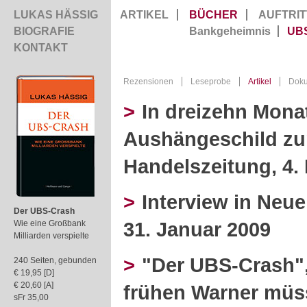
LUKAS HÄSSIG
ARTIKEL
BÜCHER
AUFTRIT
BIOGRAFIE
Bankgeheimnis
UB
KONTAKT
Rezensionen
Leseprobe
Artikel
Dok
>
In dreizehn Mon
Aushängeschild zum
Handelszeitung, 4.
>
Interview in Neu
Der UBS-Crash
31. Januar 2009
Wie eine Großbank
Milliarden verspielte
>
"Der UBS-Crash", 
240 Seiten, gebunden
€ 19,95 [D]
€ 20,60 [A]
frühen Warner müss
sFr 35,00