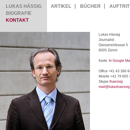
LUKAS HÄSSIG
ARTIKEL
BÜCHER
AUFTRIT
BIOGRAFIE
KONTAKT
Lukas Hässig
Journalist
Giessereistrasse 5
8005 Zürich
Karte:
In Google M
Office +41 43 366 
Mobile +41 79 605
Skype
lhaessig
mail@lukashaessig