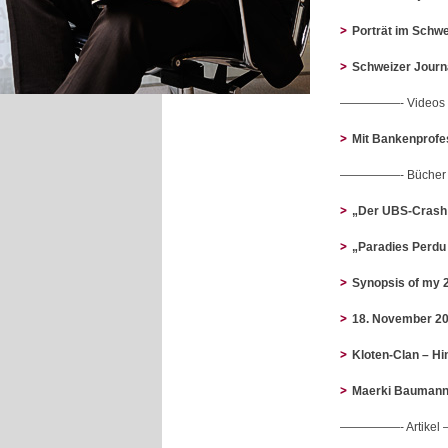
Porträt im Schwe
Schweizer Journ
—————- Video
Mit Bankenprofes
—————- Büche
„Der UBS-Crash –
„Paradies Perdu
Synopsis of my 
18. November 20
Kloten-Clan – Hi
Maerki Baumann 
—————- Artike