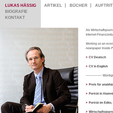
LUKAS HÄSSIG
ARTIKEL
BÜCHER
AUFTRIT
BIOGRAFIE
KONTAKT
Als Wirtschaftsjourn
Internet-Finanzzeit
Working as an econom
newspaper Inside P
CV Deutsch
CV in English
—————- Würdi
Preis für unabh
Porträt in Alumn
Porträt im Edito
Wirtschaftsjourn