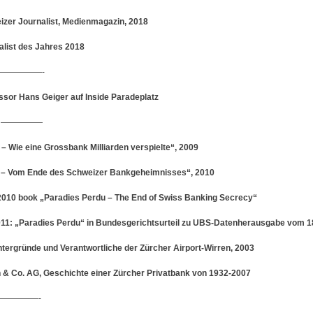
izer Journalist, Medienmagazin, 2018
alist des Jahres 2018
s —————-
sor Hans Geiger auf Inside Paradeplatz
r —————
 Wie eine Grossbank Milliarden verspielte“, 2009
 – Vom Ende des Schweizer Bankgeheimnisses“, 2010
2010 book „Paradies Perdu – The End of Swiss Banking Secrecy“
11: „Paradies Perdu“ in Bundesgerichtsurteil zu UBS-Datenherausgabe vom 1
ntergründe und Verantwortliche der Zürcher Airport-Wirren, 2003
& Co. AG, Geschichte einer Zürcher Privatbank von 1932-2007
l —————-