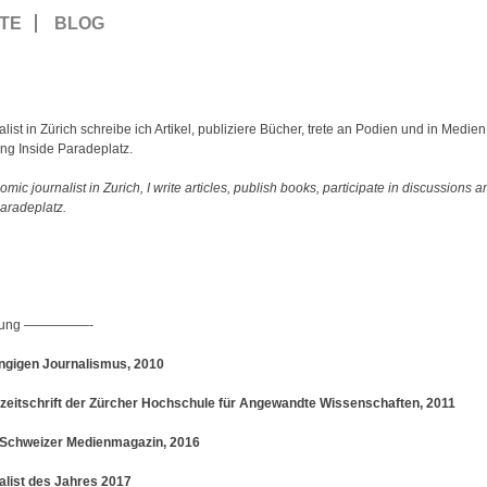
TE
BLOG
alist in Zürich schreibe ich Artikel, publiziere Bücher, trete an Podien und in Medie
ung Inside Paradeplatz.
ic journalist in Zurich, I write articles, publish books, participate in discussions a
aradeplatz.
gung —————-
ängigen Journalismus, 2010
izeitschrift der Zürcher Hochschule für Angewandte Wissenschaften, 2011
, Schweizer Medienmagazin, 2016
alist des Jahres 2017