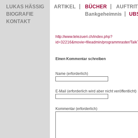
LUKAS HÄSSIG
ARTIKEL
BÜCHER
AUFTRIT
BIOGRAFIE
Bankgeheimnis
UB
KONTAKT
http://www.telezueri.ch/index.php?
id=32216&movie=fileadmin/programmraster/Talk
Einen Kommentar schreiben
Name (erforderlich)
E-Mail (erforderlich wird aber nicht veröffentlicht)
Kommentar (erforderlich)