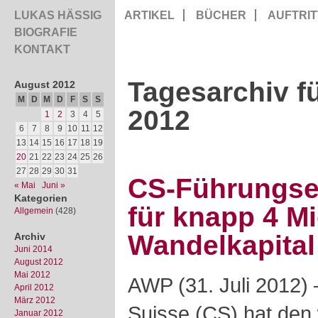
LUKAS HÄSSIG
ARTIKEL
BÜCHER
AUFTRIT
BIOGRAFIE
KONTAKT
Tagesarchiv f
August 2012
M
D
M
D
F
S
S
2012
1
2
3
4
5
6
7
8
9
10
11
12
13
14
15
16
17
18
19
20
21
22
23
24
25
26
27
28
29
30
31
CS-Führungset
« Mai
Juni »
Kategorien
für knapp 4 M
Allgemein
(428)
Wandelkapital
Archiv
Juni 2014
August 2012
Mai 2012
AWP (31. Juli 2012)
April 2012
März 2012
Suisse (CS) hat den w
Januar 2012