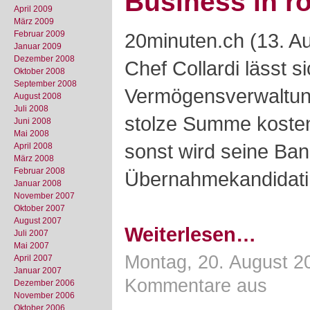
Business in r
April 2009
März 2009
Februar 2009
20minuten.ch (13. Au
Januar 2009
Dezember 2008
Chef Collardi lässt si
Oktober 2008
September 2008
Vermögensverwaltung
August 2008
Juli 2008
stolze Summe kosten
Juni 2008
Mai 2008
sonst wird seine Ban
April 2008
März 2008
Februar 2008
Übernahmekandidati
Januar 2008
November 2007
Oktober 2007
August 2007
Weiterlesen…
Juli 2007
Mai 2007
Montag, 20. August 2
April 2007
Januar 2007
Kommentare aus
Dezember 2006
November 2006
Oktober 2006