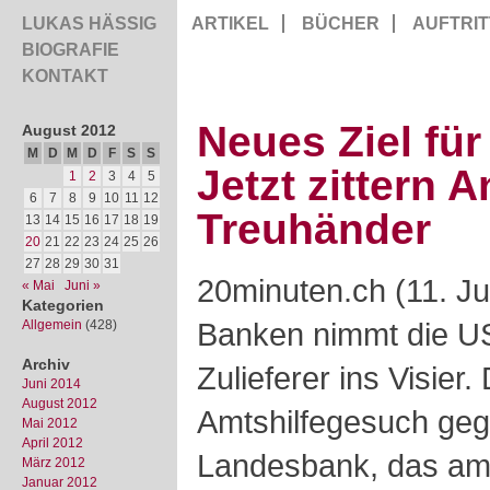
LUKAS HÄSSIG
ARTIKEL
BÜCHER
AUFTRIT
BIOGRAFIE
KONTAKT
Neues Ziel fü
August 2012
M
D
M
D
F
S
S
Jetzt zittern 
1
2
3
4
5
6
7
8
9
10
11
12
Treuhänder
13
14
15
16
17
18
19
20
21
22
23
24
25
26
27
28
29
30
31
20minuten.ch (11. Ju
« Mai
Juni »
Kategorien
Banken nimmt die U
Allgemein
(428)
Archiv
Zulieferer ins Visier.
Juni 2014
August 2012
Amtshilfegesuch geg
Mai 2012
April 2012
Landesbank, das am 
März 2012
Januar 2012