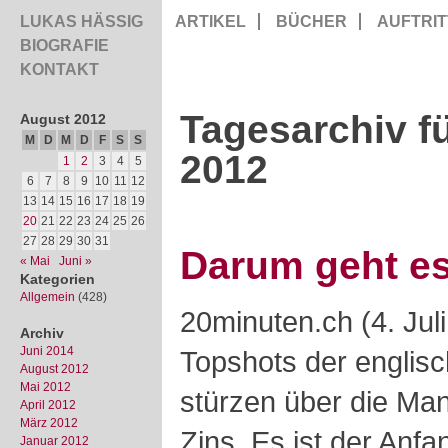
LUKAS HÄSSIG
ARTIKEL
BÜCHER
AUFTRIT
BIOGRAFIE
KONTAKT
Tagesarchiv f
August 2012
M
D
M
D
F
S
S
2012
1
2
3
4
5
6
7
8
9
10
11
12
13
14
15
16
17
18
19
20
21
22
23
24
25
26
27
28
29
30
31
Darum geht es
« Mai
Juni »
Kategorien
Allgemein
(428)
20minuten.ch (4. Jul
Archiv
Juni 2014
Topshots der englis
August 2012
Mai 2012
stürzen über die Man
April 2012
März 2012
Zins. Es ist der Anfa
Januar 2012