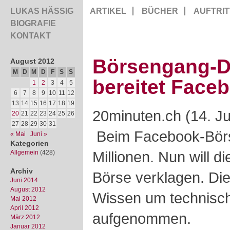
LUKAS HÄSSIG
ARTIKEL
BÜCHER
AUFTRIT
BIOGRAFIE
KONTAKT
Börsengang-D
August 2012
M
D
M
D
F
S
S
bereitet Face
1
2
3
4
5
6
7
8
9
10
11
12
13
14
15
16
17
18
19
20minuten.ch (14. Ju
20
21
22
23
24
25
26
27
28
29
30
31
Beim Facebook-Börs
« Mai
Juni »
Kategorien
Millionen. Nun will 
Allgemein
(428)
Archiv
Börse verklagen. Di
Juni 2014
August 2012
Wissen um technisc
Mai 2012
April 2012
aufgenommen.
März 2012
Januar 2012