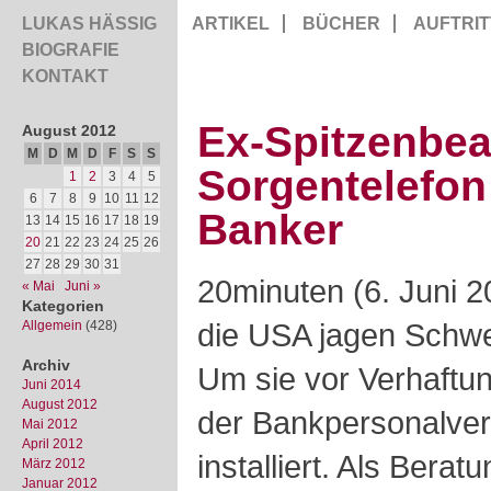
LUKAS HÄSSIG
ARTIKEL
BÜCHER
AUFTRIT
BIOGRAFIE
KONTAKT
Ex-Spitzenbeam
August 2012
M
D
M
D
F
S
S
Sorgentelefon
1
2
3
4
5
6
7
8
9
10
11
12
Banker
13
14
15
16
17
18
19
20
21
22
23
24
25
26
27
28
29
30
31
20minuten (6. Juni 
« Mai
Juni »
Kategorien
die USA jagen Schwe
Allgemein
(428)
Archiv
Um sie vor Verhaftun
Juni 2014
August 2012
der Bankpersonalver
Mai 2012
April 2012
installiert. Als Berat
März 2012
Januar 2012