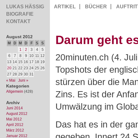
LUKAS HÄSSIG
ARTIKEL
BÜCHER
AUFTRIT
BIOGRAFIE
KONTAKT
Darum geht es
August 2012
M
D
M
D
F
S
S
1
2
3
4
5
20minuten.ch (4. Jul
6
7
8
9
10
11
12
13
14
15
16
17
18
19
Topshots der englis
20
21
22
23
24
25
26
27
28
29
30
31
stürzen über die Man
« Mai
Juni »
Kategorien
Zins. Es ist der Anfa
Allgemein
(428)
Archiv
Umwälzung im Globa
Juni 2014
August 2012
Mai 2012
Das hat es in der ga
April 2012
März 2012
gegeben. Innert 24 S
Januar 2012