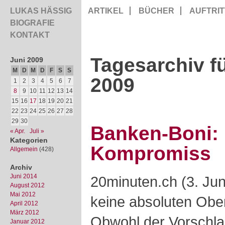
LUKAS HÄSSIG
ARTIKEL
BÜCHER
AUFTRIT
BIOGRAFIE
KONTAKT
Tagesarchiv fü
Juni 2009
M
D
M
D
F
S
S
2009
1
2
3
4
5
6
7
8
9
10
11
12
13
14
15
16
17
18
19
20
21
22
23
24
25
26
27
28
29
30
Banken-Boni: 
« Apr.
Juli »
Kategorien
Kompromiss
Allgemein
(428)
Archiv
Juni 2014
20minuten.ch (3. Jun
August 2012
Mai 2012
keine absoluten Obe
April 2012
März 2012
Obwohl der Vorschlag
Januar 2012