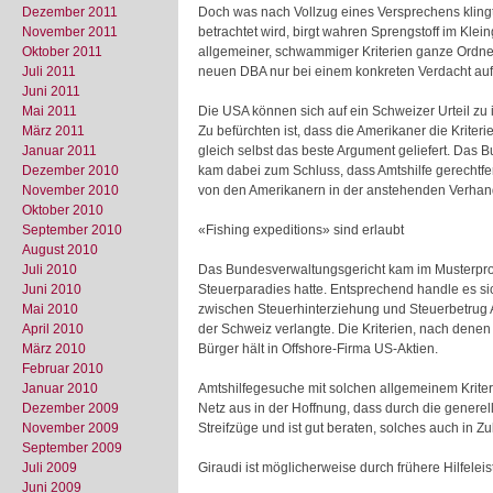
Dezember 2011
Doch was nach Vollzug eines Versprechens klingt,
November 2011
betrachtet wird, birgt wahren Sprengstoff im Kle
Oktober 2011
allgemeiner, schwammiger Kriterien ganze Ordner 
Juli 2011
neuen DBA nur bei einem konkreten Verdacht auf
Juni 2011
Mai 2011
Die USA können sich auf ein Schweizer Urteil zu
März 2011
Zu befürchten ist, dass die Amerikaner die Krite
Januar 2011
gleich selbst das beste Argument geliefert. Da
Dezember 2010
kam dabei zum Schluss, dass Amtshilfe gerechtfert
November 2010
von den Amerikanern in der anstehenden Verhand
Oktober 2010
September 2010
«Fishing expeditions» sind erlaubt
August 2010
Juli 2010
Das Bundesverwaltungsgericht kam im Musterproze
Juni 2010
Steuerparadies hatte. Entsprechend handle es si
Mai 2010
zwischen Steuerhinterziehung und Steuerbetrug A
April 2010
der Schweiz verlangte. Die Kriterien, nach dene
März 2010
Bürger hält in Offshore-Firma US-Aktien.
Februar 2010
Januar 2010
Amtshilfegesuche mit solchen allgemeinem Krite
Dezember 2009
Netz aus in der Hoffnung, dass durch die gener
November 2009
Streifzüge und ist gut beraten, solches auch in 
September 2009
Juli 2009
Giraudi ist möglicherweise durch frühere Hilfele
Juni 2009