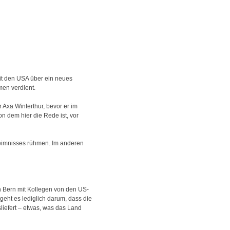
it den USA über ein neues
en verdient.
 Axa Winterthur, bevor er im
n dem hier die Rede ist, vor
eheimnisses rühmen. Im anderen
in Bern mit Kollegen von den US-
ht es lediglich darum, dass die
liefert – etwas, was das Land