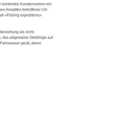
den konkreten Kundennamen ein
gen Anwälten betroffener US-
di «Fishing expeditions»
erziehung als nicht-
, das allgemeine Streifzüge auf
s Fahrwasser gerät, deren