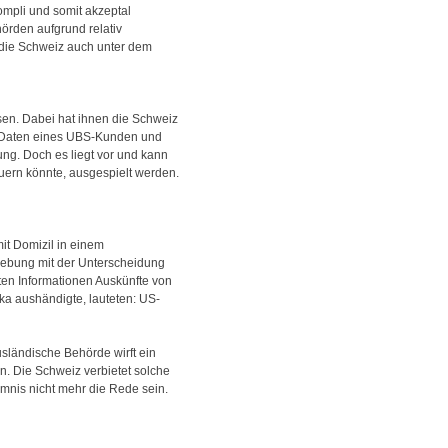
ompli und somit akzeptal
hörden aufgrund relativ
b die Schweiz auch unter dem
bsen. Dabei hat ihnen die Schweiz
on Daten eines UBS-Kunden und
ung. Doch es liegt vor und kann
ern könnte, ausgespielt werden.
it Domizil in einem
zgebung mit der Unterscheidung
ten Informationen Auskünfte von
ka aushändigte, lauteten: US-
sländische Behörde wirft ein
. Die Schweiz verbietet solche
imnis nicht mehr die Rede sein.