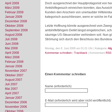
April 2009
Doch ausgerechnet der Hauptprotagonist von heu
März 2009
Amtshilfegesuch einreichen konnten, das Aussicht
Februar 2009
Kunden den Anschein von unerlaubter Hilfeleistu
Januar 2009
kategorisch ausschliessen, wenn er solche im Fal
Dezember 2008
Oktober 2008
Letzte Hoffnung könnte ausgerechnet vom Zwergst
September 2008
amtshilfefähigem Delikt längst eingebrochen, sch
August 2008
säumige US-Steuerzahler verhindern soll. Nun gilt
Juli 2008
Strömung sich durch den Beschluss des Bundesver
Juni 2008
Mai 2008
Montag, den 8. Juni 2009 um 01:01 Uhr | Kategorie:
All
April 2008
Kommentar schreiben
|
Trackback
| Kommentare
RSS 
März 2008
Februar 2008
Januar 2008
November 2007
Einen Kommentar schreiben
Oktober 2007
August 2007
Juli 2007
Name (erforderlich)
Mai 2007
April 2007
Januar 2007
E-Mail (erforderlich wird aber nicht veröffentlicht)
Dezember 2006
November 2006
Oktober 2006