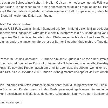
 das in der Schweiz inzwischen in breiten Kreisen mehr oder weniger als Fait acc
ingedruckten. In einem zentralen Punkt geht es nämlich um die Frage, ob die US-Be
voll Kundendaten ausgeliefert erhalten, wie das im Fall UBS passiert ist, oder o
 Steuerhinterziehung Daten aushändigt.
 ihren Gunsten abstützen
rien des UBS-Falls zum minimalen Standard erklären, hinter die sie nicht zurückkre
s Bundesverwaltungsgericht würdigte in einem Musterprozess die Aushändigung v
igt wäre. Weil die Daten bereits in den USA lagen, entfachte das Urteil keine Wirk
lungsrunde, die laut einem Sprecher der Berner Steuerbehörde mehrere Tage dau
ss zum Schluss, dass der UBS-Kunde direkten Zugriff in die Kasse einer Firma m
ch um ein betrügerisches Konstrukt, bei dem die Schweiz selbst unter alter Geset
mtshilfe gewährt. Problematisch am Urteil ist aber, dass die USA mit wenig konkre
n die UBS für die USA rund 250 Kunden ausfindig machte und später via Bern Ameri
rien und ohne konkreten Verdachtsnamen nennt man «Fishing expeditions». Die au
elle Suche nach Kunden, welche in den Raster passen, einige Namen hängenbleiben
Zukunft als nicht amtshilfefähig zu deklarieren. Ansonsten kann von einem Bankgehe
istung «gefangen»