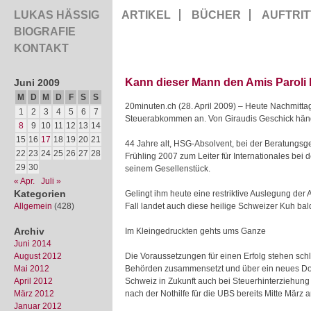
LUKAS HÄSSIG
ARTIKEL
BÜCHER
AUFTRIT
BIOGRAFIE
KONTAKT
Kann dieser Mann den Amis Paroli 
Juni 2009
M
D
M
D
F
S
S
20minuten.ch (28. April 2009) – Heute Nachmitta
1
2
3
4
5
6
7
Steuerabkommen an. Von Giraudis Geschick hän
8
9
10
11
12
13
14
15
16
17
18
19
20
21
44 Jahre alt, HSG-Absolvent, bei der Beratungsge
22
23
24
25
26
27
28
Frühling 2007 zum Leiter für Internationales bei
29
30
seinem Gesellenstück.
« Apr.
Juli »
Kategorien
Gelingt ihm heute eine restriktive Auslegung de
Allgemein
(428)
Fall landet auch diese heilige Schweizer Kuh bal
Archiv
Im Kleingedruckten gehts ums Ganze
Juni 2014
August 2012
Die Voraussetzungen für einen Erfolg stehen schl
Mai 2012
Behörden zusammensetzt und über ein neues Dopp
April 2012
Schweiz in Zukunft auch bei Steuerhinterziehung
März 2012
nach der Nothilfe für die UBS bereits Mitte März 
Januar 2012