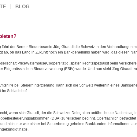
TE
BLOG
bieten?
g führt der Berner Steuerbeamte Jürg Giraudi die Schweiz in den Verhandlungen m
gt ab, ob das Land
in Zukunft noch ein Bankgeheimnis haben wird, das diesen Nam
sellschaft PriceWaterhouseCoopers tätig, später Rechtsspezialist beim Versicherer
 der Eidgenössischen Steuerverwaltung (EStV) wurde. Und nun steht Jürg Giraudi, vo
r Amtshilfe bei Steuerhinterziehung, kann sich die Schweiz weiterhin eines Bankg
d im Schlachthof.
echt, wenn sich Giraudi, der die Schweizer Delegation anführt, heute Nachmittag 
elbesteuerungsabkommen (DBA) zu feilschen beginnt. Oberflächlich betrachtet ge
 und nicht nur wie bisher bei Steuerbetrug geheime Bankkunden-Informationen aus
angekündigt hatte.