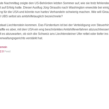
te Nachmittag zeigte den US-Behörden letzten Sommer auf, wie sie trotz fehlen
 auf Erfolg hatte. Dieser Ausflug Jürg Giraudis nach Washington erweckte bei eini
ng für die USA und könnte nun hartes Verhandeln schwierig machen. Wie will Girau
l UBS selbst als amtshilfetauglich bezeichnete?
aat Liechtenstein kommen. Das Fürstentum ist bei der Verteidigung von Steuerhint
affte es aber, mit den USA ein eng beschränktes Amtshilfeverfahren abzuschliessen
 es abzuwarten, ob sich die Schweiz ans Liechtensteiner Ufer rettet oder tiefer in
waltungsgerichts verstärkt hat.
gemein
2.0
Feed