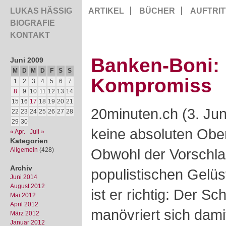
LUKAS HÄSSIG
ARTIKEL
BÜCHER
AUFTRIT
BIOGRAFIE
KONTAKT
Banken-Boni: 
Juni 2009
M
D
M
D
F
S
S
Kompromiss
1
2
3
4
5
6
7
8
9
10
11
12
13
14
15
16
17
18
19
20
21
20minuten.ch (3. Jun
22
23
24
25
26
27
28
29
30
keine absoluten Obe
« Apr.
Juli »
Kategorien
Obwohl der Vorschlag
Allgemein
(428)
Archiv
populistischen Gelüst
Juni 2014
August 2012
ist er richtig: Der S
Mai 2012
April 2012
manövriert sich
dami
März 2012
Januar 2012