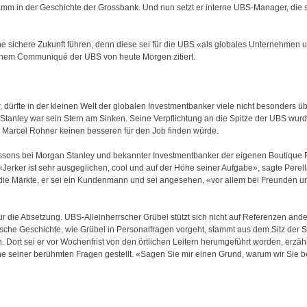
mm in der Geschichte der Grossbank. Und nun setzt er interne UBS-Manager, die s
e sichere Zukunft führen, denn diese sei für die UBS «als globales Unternehmen un
inem Communiqué der UBS von heute Morgen zitiert.
, dürfte in der kleinen Welt der globalen Investmentbanker viele nicht besonders 
tanley war sein Stern am Sinken. Seine Verpflichtung an die Spitze der UBS wu
Marcel Rohner keinen besseren für den Job finden würde.
sons bei Morgan Stanley und bekannter Investmentbanker der eigenen Boutique P
erker ist sehr ausgeglichen, cool und auf der Höhe seiner Aufgabe», sagte Perella
ie Märkte, er sei ein Kundenmann und sei angesehen, «vor allem bei Freunden 
ür die Absetzung. UBS-Alleinherrscher Grübel stützt sich nicht auf Referenzen ander
ypische Geschichte, wie Grübel in Personalfragen vorgeht, stammt aus dem Sitz der
 Dort sei er vor Wochenfrist von den örtlichen Leitern herumgeführt worden, erzähl
ne seiner berühmten Fragen gestellt. «Sagen Sie mir einen Grund, warum wir Sie b