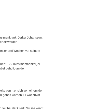
nvestmentbank, Jerker Johansson,
eholt worden.
umt er drei Wochen vor seinem
dener UBS-Investmentbanker, er
erbst geholt, um den
its trennt er sich von einem der
 geholt worden. Er war zuvor
 Zeit bei der Credit Suisse kennt.