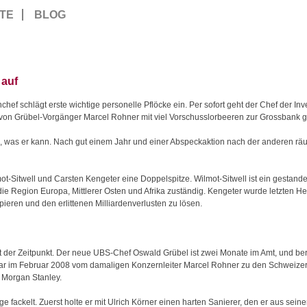
TE
BLOG
 auf
hef schlägt erste wichtige personelle Pflöcke ein. Per sofort geht der Chef der I
von Grübel-Vorgänger Marcel Rohner mit viel Vorschusslorbeeren zur Grossbank g
n, was er kann. Nach gut einem Jahr und einer Abspeckaktion nach der anderen rä
ot-Sitwell und Carsten Kengeter eine Doppelspitze. Wilmot-Sitwell ist ein gestan
r die Region Europa, Mittlerer Osten und Afrika zuständig. Kengeter wurde letzten H
eren und den erlittenen Milliardenverlusten zu lösen.
 der Zeitpunkt. Der neue UBS-Chef Oswald Grübel ist zwei Monate im Amt, und bere
r im Februar 2008 vom damaligen Konzernleiter Marcel Rohner zu den Schweizern
 Morgan Stanley.
e fackelt. Zuerst holte er mit Ulrich Körner einen harten Sanierer, den er aus seiner