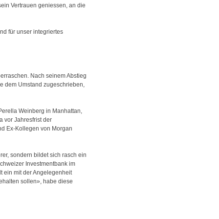
ein Vertrauen geniessen, an die
d für unser integriertes
überraschen. Nach seinem Abstieg
rde dem Umstand zugeschrieben,
erella Weinberg in Manhattan,
 vor Jahresfrist der
und Ex-Kollegen von Morgan
er, sondern bildet sich rasch ein
 Schweizer Investmentbank im
t ein mit der Angelegenheit
ehalten sollen», habe diese