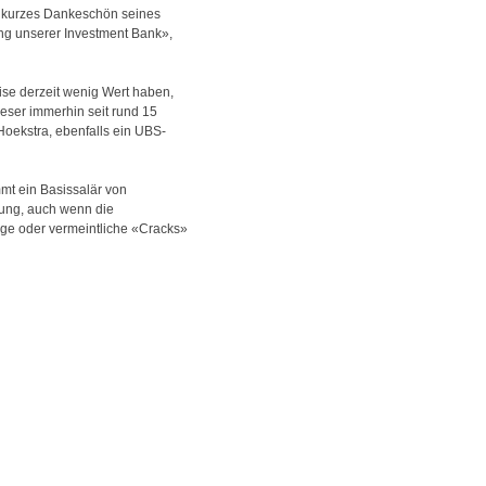
in kurzes Dankeschön seines
ung unserer Investment Bank»,
ise derzeit wenig Wert haben,
eser immerhin seit rund 15
Hoekstra, ebenfalls ein UBS-
mt ein Basissalär von
nung, auch wenn die
ige oder vermeintliche «Cracks»