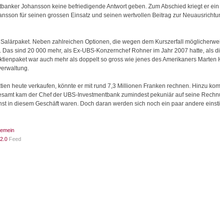
ntbanker Johansson keine befriedigende Antwort geben. Zum Abschied kriegt er e
ansson für seinen grossen Einsatz und seinen wertvollen Beitrag zur Neuausricht
 Salärpaket. Neben zahlreichen Optionen, die wegen dem Kurszerfall möglicherwe
Das sind 20 000 mehr, als Ex-UBS-Konzernchef Rohner im Jahr 2007 hatte, als di
ktienpaket war auch mehr als doppelt so gross wie jenes des Amerikaners Marten 
erwaltung.
en heute verkaufen, könnte er mit rund 7,3 Millionen Franken rechnen. Hinzu kom
sgesamt kam der Chef der UBS-Investmentbank zumindest pekuniär auf seine Rech
nst in diesem Geschäft waren. Doch daran werden sich noch ein paar andere einst
gemein
2.0
Feed