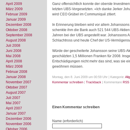
April 2009
Ganz offensichtlich konnte der oberste Investme
März 2009
letzten UBS-Vorgesetzten. «Ich danke Jerker Joh
Februar 2009
wird CEO Grübel im Communiqué zitiert.
Januar 2009
Dezember 2008
In Erinnerung bleiben wird vor allem Johanssons
Oktober 2008
schenkte ihm die Bank auch 521 544 UBS-Aktien. 
September 2008
Jahren bei der UBS angestellt war. Johanssons A
August 2008
Schlachtross und heute Chef der US-Vermögensv
Juli 2008
Juni 2008
Würde der gescheiterte Johansson seine UBS-Akti
Mai 2008
geschätzten 1,5 Millionen Franken für 2008. In
April 2008
Entschädigungen nicht mehr das sind, was sie ei
März 2008
gewöhnen müssen.
Februar 2008
Januar 2008
Montag, den 8. Juni 2009 um 00:59 Uhr | Kategorie:
All
November 2007
Kommentar schreiben
|
Trackback
| Kommentare
RSS 
Oktober 2007
August 2007
Juli 2007
Mai 2007
Einen Kommentar schreiben
April 2007
Januar 2007
Dezember 2006
Name (erforderlich)
November 2006
Oktober 2006