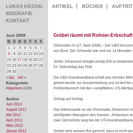
LUKAS HÄSSIG
ARTIKEL
BÜCHER
AUFTRIT
BIOGRAFIE
KONTAKT
Grübel räumt mit Rohner-Erbschaft
Juni 2009
M
D
M
D
F
S
S
20minuten.ch (27. April 2009) – Der UBS-Konzernc
1
2
3
4
5
6
7
von Bord. Der Schwede war erst
vor 14 Monaten 
8
9
10
11
12
13
14
15
16
17
18
19
20
21
Jerker Johansson kriegte wenig Zeit zu beweise
22
23
24
25
26
27
28
53. Geburtstag das Feld.
29
30
« Apr.
Juli »
Die UBS-Investmentbank erhält neu mit Alex Wilm
Kategorien
gehört bereits zur Konzernleitung und ist dort fü
Allgemein
(428)
Problembereich mit den «vergifteten» US-Wertpapi
Archiv
Schlag auf Schlag
Juni 2014
August 2012
Das Interessante an der Personalie Johansson ist
Mai 2012
wichtigsten Managern des Hauses. Johansson wa
April 2012
zwei Jahrzehnte lang bei der US-Investmentbank
März 2012
Januar 2012
Grübel wird seinem Ruf gerecht, dass er nicht lang