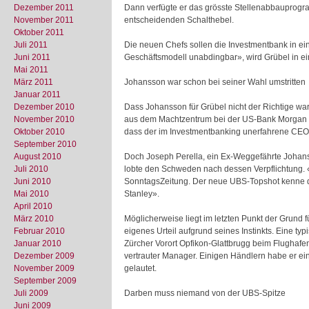
Dezember 2011
Dann verfügte er das grösste Stellenabbauprogra
November 2011
entscheidenden Schalthebel.
Oktober 2011
Juli 2011
Die neuen Chefs sollen die Investmentbank in ein
Juni 2011
Geschäftsmodell unabdingbar», wird Grübel in e
Mai 2011
März 2011
Johansson war schon bei seiner Wahl umstritten
Januar 2011
Dezember 2010
Dass Johansson für Grübel nicht der Richtige war
November 2010
aus dem Machtzentrum bei der US-Bank Morgan S
Oktober 2010
dass der im Investmentbanking unerfahrene CEO 
September 2010
August 2010
Doch Joseph Perella, ein Ex-Weggefährte Johans
Juli 2010
lobte den Schweden nach dessen Verpflichtung. «J
Juni 2010
SonntagsZeitung. Der neue UBS-Topshot kenne d
Mai 2010
Stanley».
April 2010
März 2010
Möglicherweise liegt im letzten Punkt der Grund f
Februar 2010
eigenes Urteil aufgrund seines Instinkts. Eine t
Januar 2010
Zürcher Vorort Opfikon-Glattbrugg beim Flughafen.
Dezember 2009
vertrauter Manager. Einigen Händlern habe er ei
November 2009
gelautet.
September 2009
Juli 2009
Darben muss niemand von der UBS-Spitze
Juni 2009