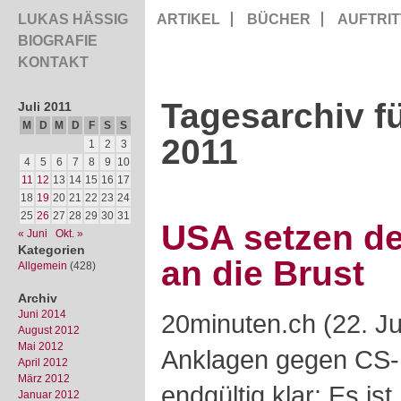
LUKAS HÄSSIG
ARTIKEL
BÜCHER
AUFTRIT
BIOGRAFIE
KONTAKT
Tagesarchiv fü
Juli 2011
M
D
M
D
F
S
S
2011
1
2
3
4
5
6
7
8
9
10
11
12
13
14
15
16
17
18
19
20
21
22
23
24
25
26
27
28
29
30
31
USA setzen de
« Juni
Okt. »
Kategorien
an die Brust
Allgemein
(428)
Archiv
Juni 2014
20minuten.ch (22. Ju
August 2012
Mai 2012
Anklagen gegen CS-
April 2012
März 2012
endgültig klar: Es is
Januar 2012