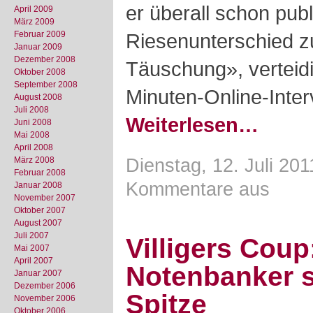
er überall schon publi
April 2009
März 2009
Februar 2009
Riesenunterschied z
Januar 2009
Dezember 2008
Täuschung», verteidi
Oktober 2008
September 2008
Minuten-Online-Inter
August 2008
Juli 2008
Weiterlesen…
Juni 2008
Mai 2008
April 2008
März 2008
Dienstag, 12. Juli 201
Februar 2008
Kommentare aus
Januar 2008
November 2007
Oktober 2007
August 2007
Juli 2007
Villigers Coup
Mai 2007
April 2007
Notenbanker s
Januar 2007
Dezember 2006
Spitze
November 2006
Oktober 2006