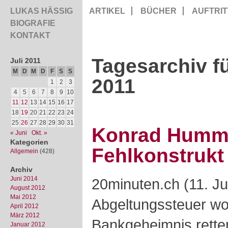
LUKAS HÄSSIG
ARTIKEL
BÜCHER
AUFTRIT
BIOGRAFIE
KONTAKT
Tagesarchiv fü
Juli 2011
M
D
M
D
F
S
S
2011
1
2
3
4
5
6
7
8
9
10
11
12
13
14
15
16
17
18
19
20
21
22
23
24
25
26
27
28
29
30
31
Konrad Humm
« Juni
Okt. »
Kategorien
Fehlkonstrukt
Allgemein
(428)
Archiv
Juni 2014
20minuten.ch (11. Jul
August 2012
Mai 2012
Abgeltungssteuer wol
April 2012
März 2012
Bankgeheimnis retten
Januar 2012