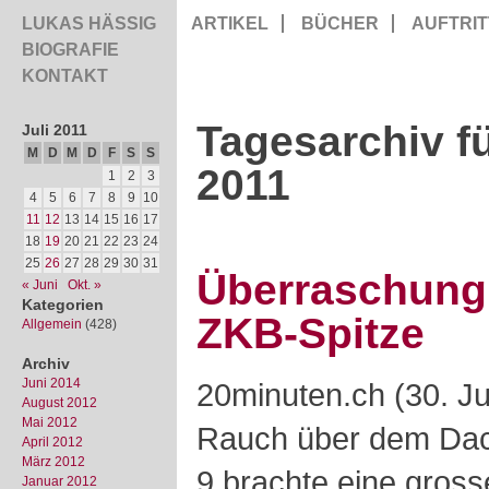
LUKAS HÄSSIG
ARTIKEL
BÜCHER
AUFTRIT
BIOGRAFIE
KONTAKT
Tagesarchiv fü
Juli 2011
M
D
M
D
F
S
S
2011
1
2
3
4
5
6
7
8
9
10
11
12
13
14
15
16
17
18
19
20
21
22
23
24
25
26
27
28
29
30
31
Überraschung 
« Juni
Okt. »
Kategorien
ZKB-Spitze
Allgemein
(428)
Archiv
Juni 2014
20minuten.ch (30. Ju
August 2012
Mai 2012
Rauch über dem Dac
April 2012
März 2012
9 brachte eine gross
Januar 2012