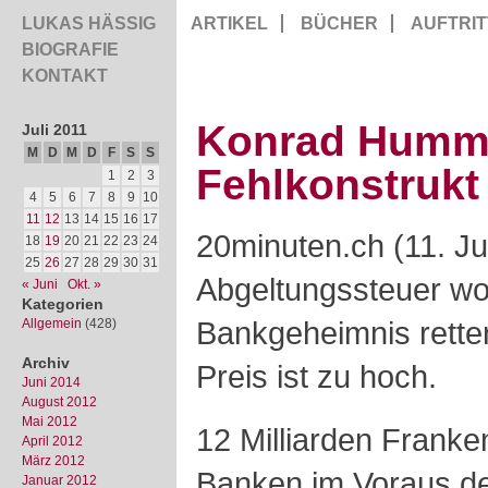
LUKAS HÄSSIG
ARTIKEL
BÜCHER
AUFTRIT
BIOGRAFIE
KONTAKT
Konrad Humm
Juli 2011
M
D
M
D
F
S
S
Fehlkonstrukt
1
2
3
4
5
6
7
8
9
10
11
12
13
14
15
16
17
20minuten.ch (11. Jul
18
19
20
21
22
23
24
25
26
27
28
29
30
31
Abgeltungssteuer wol
« Juni
Okt. »
Kategorien
Bankgeheimnis retten
Allgemein
(428)
Archiv
Preis ist zu hoch.
Juni 2014
August 2012
Mai 2012
12 Milliarden Franke
April 2012
März 2012
Banken im Voraus de
Januar 2012