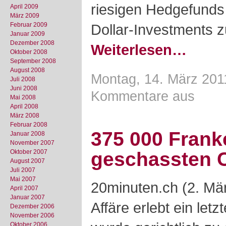
riesigen Hedgefunds 
April 2009
März 2009
Februar 2009
Dollar-Investments z
Januar 2009
Dezember 2008
Weiterlesen…
Oktober 2008
September 2008
August 2008
Montag, 14. März 201
Juli 2008
Juni 2008
Kommentare aus
Mai 2008
April 2008
März 2008
Februar 2008
375 000 Frank
Januar 2008
November 2007
Oktober 2007
geschassten 
August 2007
Juli 2007
Mai 2007
20minuten.ch (2. Mär
April 2007
Januar 2007
Affäre erlebt ein let
Dezember 2006
November 2006
Oktober 2006