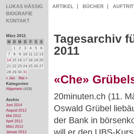
LUKAS HÄSSIG
ARTIKEL
BÜCHER
AUFTRIT
BIOGRAFIE
KONTAKT
Tagesarchiv f
März 2011
M
D
M
D
F
S
S
2011
1
2
3
4
5
6
7
8
9
10
11
12
13
14
15
16
17
18
19
20
21
22
23
24
25
26
27
28
29
30
31
«Che» Grübel
« Jan.
Mai »
Kategorien
Allgemein
(428)
20minuten.ch (11. M
Archiv
Juni 2014
Oswald Grübel liebäu
August 2012
Mai 2012
der Bank in börsenkot
April 2012
März 2012
will er den UBS-Kurs
Januar 2012