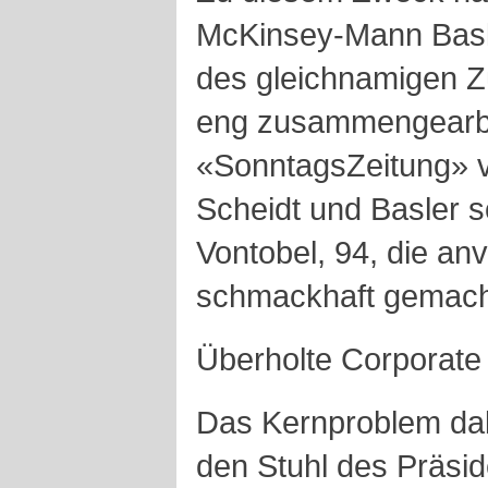
McKinsey-Mann Basle
des gleichnamigen Z
eng zusammengearbei
«SonntagsZeitung» v
Scheidt und Basler s
Vontobel, 94, die an
schmackhaft gemach
Überholte Corporat
Das Kernproblem dab
den Stuhl des Präsid