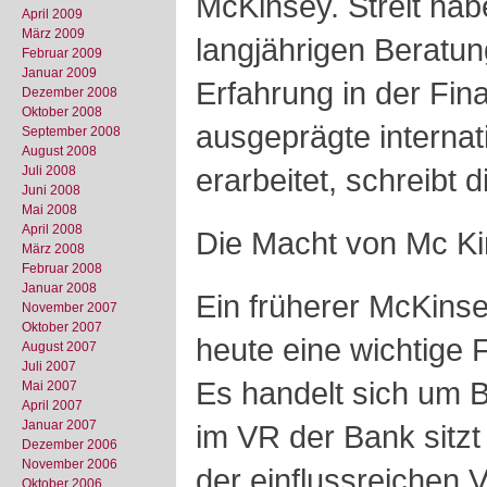
McKinsey. Streit habe
April 2009
März 2009
langjährigen Beratung
Februar 2009
Januar 2009
Erfahrung in der Fin
Dezember 2008
Oktober 2008
ausgeprägte internat
September 2008
August 2008
erarbeitet, schreibt d
Juli 2008
Juni 2008
Mai 2008
April 2008
Die Macht von Mc K
März 2008
Februar 2008
Januar 2008
Ein früherer McKinse
November 2007
Oktober 2007
heute eine wichtige 
August 2007
Juli 2007
Es handelt sich um B
Mai 2007
April 2007
Januar 2007
im VR der Bank sitz
Dezember 2006
November 2006
der einflussreichen V
Oktober 2006