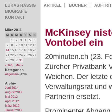
LUKAS HÄSSIG
ARTIKEL
BÜCHER
AUFTRIT
BIOGRAFIE
KONTAKT
McKinsey nist
März 2011
M
D
M
D
F
S
S
Vontobel ein
1
2
3
4
5
6
7
8
9
10
11
12
13
14
15
16
17
18
19
20
20minuten.ch (23. F
21
22
23
24
25
26
27
28
29
30
31
Zürcher Privatbank Vo
« Jan.
Mai »
Kategorien
Weichen. Der letzte 
Allgemein
(428)
Archiv
Verwaltungsrat und 
Juni 2014
August 2012
Partnerin ersetzt.
Mai 2012
April 2012
März 2012
Prominenter Abgang 
Januar 2012