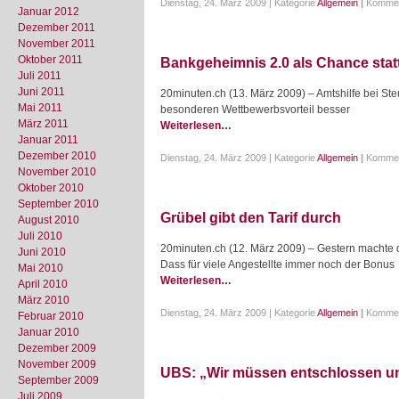
Dienstag, 24. März 2009 | Kategorie
Allgemein
|
Kommen
Januar 2012
Dezember 2011
November 2011
Oktober 2011
Bankgeheimnis 2.0 als Chance stat
Juli 2011
Juni 2011
20minuten.ch (13. März 2009) – Amtshilfe bei Steu
Mai 2011
besonderen Wettbewerbsvorteil besser
März 2011
Weiterlesen…
Januar 2011
Dezember 2010
Dienstag, 24. März 2009 | Kategorie
Allgemein
|
Kommen
November 2010
Oktober 2010
September 2010
Grübel gibt den Tarif durch
August 2010
Juli 2010
20minuten.ch (12. März 2009) – Gestern machte d
Juni 2010
Dass für viele Angestellte immer noch der Bonus
Mai 2010
Weiterlesen…
April 2010
März 2010
Dienstag, 24. März 2009 | Kategorie
Allgemein
|
Kommen
Februar 2010
Januar 2010
Dezember 2009
November 2009
UBS: „Wir müssen entschlossen u
September 2009
Juli 2009