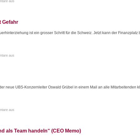
tare aus
t Gefahr
erhinterziehung ist ein grosser Schritt für die Schweiz. Jetzt kann der Finanzplat
tare aus
er neue UBS-Konzernleiter Oswald Grübel in einem Mail an alle Mitarbeitenden kl
tare aus
nd als Team handeln“ (CEO Memo)