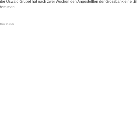
er Oswald Grübel hat nach zwei Wochen den Angestellten der Grossbank eine „Bl
 indem man
tare aus