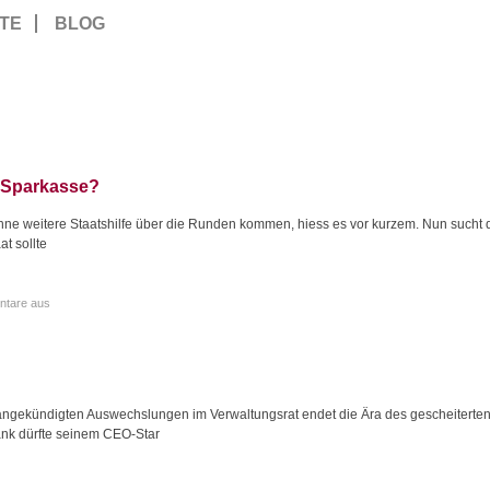
TE
BLOG
 Sparkasse?
ne weitere Staatshilfe über die Runden kommen, hiess es vor kurzem. Nun sucht d
t sollte
tare aus
 angekündigten Auswechslungen im Verwaltungsrat endet die Ära des gescheiterte
ank dürfte seinem CEO-Star