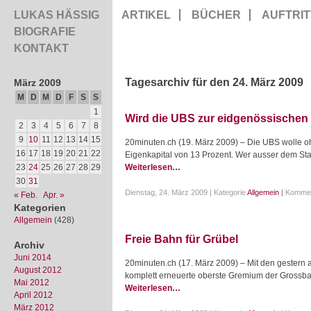
LUKAS HÄSSIG
ARTIKEL
BÜCHER
AUFTRIT
BIOGRAFIE
KONTAKT
Tagesarchiv für den 24. März 2009
März 2009
M
D
M
D
F
S
S
1
Wird die UBS zur eidgenössischen
2
3
4
5
6
7
8
9
10
11
12
13
14
15
20minuten.ch (19. März 2009) – Die UBS wolle oh
16
17
18
19
20
21
22
Eigenkapital von 13 Prozent. Wer ausser dem Staa
23
24
25
26
27
28
29
Weiterlesen…
30
31
Dienstag, 24. März 2009 | Kategorie
Allgemein
|
Kommen
« Feb.
Apr. »
Kategorien
Allgemein
(428)
Freie Bahn für Grübel
Archiv
Juni 2014
20minuten.ch (17. März 2009) – Mit den gestern
August 2012
komplett erneuerte oberste Gremium der Grossb
Mai 2012
Weiterlesen…
April 2012
März 2012