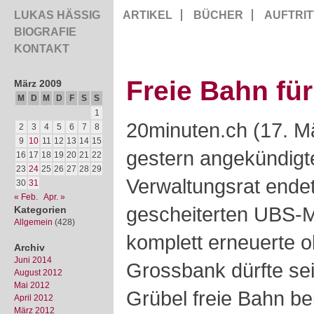
LUKAS HÄSSIG
ARTIKEL
BÜCHER
AUFTRIT
BIOGRAFIE
KONTAKT
Freie Bahn fü
März 2009
M
D
M
D
F
S
S
1
20minuten.ch (17. M
2
3
4
5
6
7
8
9
10
11
12
13
14
15
gestern angekündig
16
17
18
19
20
21
22
23
24
25
26
27
28
29
Verwaltungsrat endet
30
31
« Feb.
Apr. »
gescheiterten UBS-M
Kategorien
Allgemein
(428)
komplett erneuerte 
Archiv
Juni 2014
Grossbank dürfte s
August 2012
Mai 2012
Grübel freie Bahn be
April 2012
März 2012