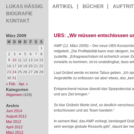
LUKAS HÄSSIG
ARTIKEL
BÜCHER
AUFTRIT
BIOGRAFIE
KONTAKT
UBS: „Wir müssen entschlossen u
März 2009
M
D
M
D
F
S
S
AWP (12. März 2009) – Der neue UBS-Konzernleit
1
mitgeteilt. „Die Profitabilität kann man steigern,
2
3
4
5
6
7
8
zustellte. „Ertragswachstum ist sicherlich unser 
9
10
11
12
13
14
15
vorwärts zu kommen, ist es unabdingbar, dass wi
16
17
18
19
20
21
22
23
24
25
26
27
28
29
Laut Grübel werde es keine Tabus geben. „Ich spr
30
31
Angestellte zu entlassen sei aber etwas, das „k
« Feb.
Apr. »
Entsprechend müsse überall das Sparpotenzial aus
Kategorien
und ans Ziel bringen.“
Allgemein
(428)
So klar Grübels Worte sind, so deutlich verscheu
Archiv
entschlossen und als Team handeln.“
Juni 2014
August 2012
In seinem Mail, das AWP vorliegt, bemängelt Grü
Mai 2012
sehr wenige globale Ressorts gibt“, staunt der n
April 2012
März 2012