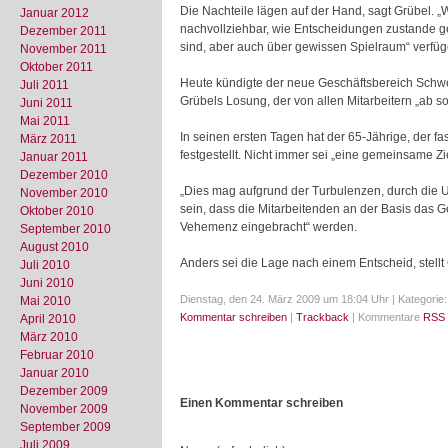
Die Nachteile lägen auf der Hand, sagt Grübel. „
Januar 2012
nachvollziehbar, wie Entscheidungen zustande gek
Dezember 2011
sind, aber auch über gewissen Spielraum“ verfü
November 2011
Oktober 2011
Heute kündigte der neue Geschäftsbereich Schwe
Juli 2011
Grübels Losung, der von allen Mitarbeitern „ab so
Juni 2011
Mai 2011
In seinen ersten Tagen hat der 65-Jährige, der f
März 2011
festgestellt. Nicht immer sei „eine gemeinsame Zi
Januar 2011
Dezember 2010
„Dies mag aufgrund der Turbulenzen, durch die UB
November 2010
sein, dass die Mitarbeitenden an der Basis das Ge
Oktober 2010
Vehemenz eingebracht“ werden.
September 2010
August 2010
Anders sei die Lage nach einem Entscheid, stellt
Juli 2010
Juni 2010
Dienstag, den 24. März 2009 um 18:04 Uhr | Kategorie
Mai 2010
Kommentar schreiben
|
Trackback
| Kommentare
RSS 
April 2010
März 2010
Februar 2010
Januar 2010
Dezember 2009
Einen Kommentar schreiben
November 2009
September 2009
Juli 2009