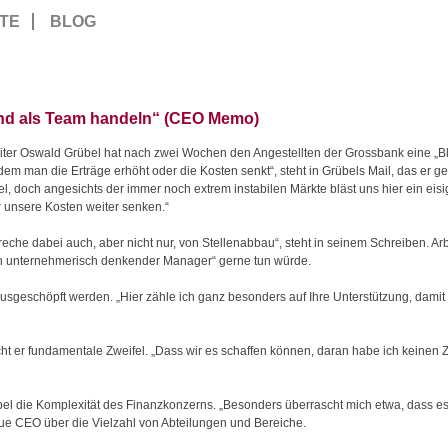
TE
BLOG
nd als Team handeln“ (CEO Memo)
er Oswald Grübel hat nach zwei Wochen den Angestellten der Grossbank eine „Bl
 indem man
die Erträge erhöht oder die Kosten senkt“, steht in Grübels Mail, das er 
Ziel, doch angesichts der immer noch extrem instabilen Märkte bläst uns hier ein e
r unsere Kosten weiter senken.“
eche dabei auch, aber nicht nur, von Stellenabbau“, steht in seinem Schreiben. Arb
ein unternehmerisch denkender Manager“ gerne tun würde.
geschöpft werden. „Hier zähle ich ganz besonders auf Ihre Unterstützung, damit w
cht er fundamentale Zweifel. „Dass wir es schaffen können, daran habe ich keinen 
bel die Komplexität des Finanzkonzerns. „Besonders überrascht mich etwa, dass es
eue CEO über die Vielzahl von Abteilungen und Bereiche.