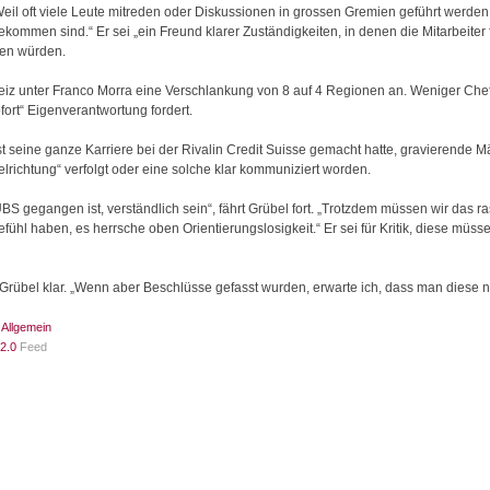
Weil oft viele Leute mitreden oder Diskussionen in grossen Gremien geführt werde
ommen sind.“ Er sei „ein Freund klarer Zuständigkeiten, in denen die Mitarbeiter f
gen würden.
iz unter Franco Morra eine Verschlankung von 8 auf 4 Regionen an. Weniger Chefs
fort“ Eigenverantwortung fordert.
ast seine ganze Karriere bei der Rivalin Credit Suisse gemacht hatte, gravierende
elrichtung“ verfolgt oder eine solche klar kommuniziert worden.
S gegangen ist, verständlich sein“, fährt Grübel fort. „Trotzdem müssen wir das ra
fühl haben, es herrsche oben Orientierungslosigkeit.“ Er sei für Kritik, diese müss
 Grübel klar. „Wenn aber Beschlüsse gefasst wurden, erwarte ich, dass man diese na
:
Allgemein
2.0
Feed