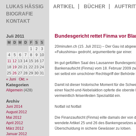
LUKAS HÄSSIG
ARTIKEL
BÜCHER
AUFTRIT
BIOGRAFIE
KONTAKT
Bundesgericht rettet Finma vor Bl
Juli 2011
M
D
M
D
F
S
S
20minuten.ch (15. Juli 2011) – Der Gau ist abge
1
2
3
«Fukushima» gedroht, argumentierte gar einer.
4
5
6
7
8
9
10
11
12
13
14
15
16
17
Im gut gefüllten Saal des Lausanner Bundesgerich
18
19
20
21
22
23
24
Bankenaufsicht (Finma) vom 18. Februar 2009 z
25
26
27
28
29
30
31
sei selbst ein unschöner Rechtsgriff der Behörde 
« Juni
Okt. »
Kategorien
Damit ist dieser historische Moment für die Sch
Allgemein
(428)
einer Nacht-und-Nebelaktion opferte die oberste
vermeintlich felsenfesten Spezialität ein.
Archiv
Juni 2014
Notfall ist Notfall
August 2012
Mai 2012
Die Finanzaufsicht (Finma) eilte damals der von
April 2012
wendete Artikel 25 und 26 des Bankengesetzes an, 
März 2012
Überschuldung in sichere Gewässer zu lotsen.
Januar 2012