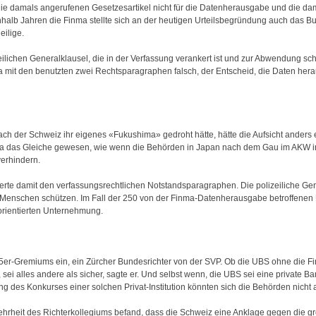
 die damals angerufenen Gesetzesartikel nicht für die Datenherausgabe und die 
alb Jahren die Finma stellte sich an der heutigen Urteilsbegründung auch das Bu
eilige.
eilichen Generalklausel, die in der Verfassung verankert ist und zur Abwendung 
mit den benutzten zwei Rechtsparagraphen falsch, der Entscheid, die Daten herau
onach der Schweiz ihr eigenes «Fukushima» gedroht hätte, hätte die Aufsicht anders
etwa das Gleiche gewesen, wie wenn die Behörden in Japan nach dem Gau im AKW in
erhindern.
zierte damit den verfassungsrechtlichen Notstandsparagraphen. Die polizeiliche Ge
r Menschen schützen. Im Fall der 250 von der Finma-Datenherausgabe betroffene
orientierten Unternehmung.
es 5er-Gremiums ein, ein Zürcher Bundesrichter von der SVP. Ob die UBS ohne die Fi
 alles andere als sicher, sagte er. Und selbst wenn, die UBS sei eine private Ba
des Konkurses einer solchen Privat-Institution könnten sich die Behörden nicht a
ehrheit des Richterkollegiums befand, dass die Schweiz eine Anklage gegen die gr