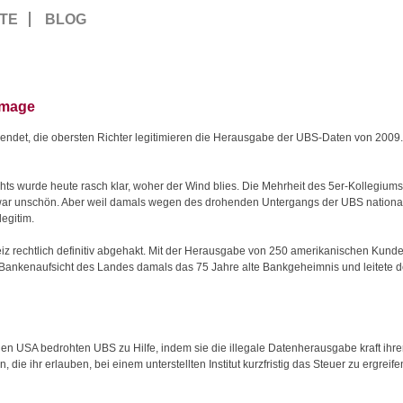
TE
BLOG
amage
wendet, die obersten Richter legitimieren die Herausgabe der UBS-Daten von 2009.
ts wurde heute rasch klar, woher der Wind blies. Die Mehrheit des 5er-Kollegiums 
war unschön. Aber weil damals wegen des drohenden Untergangs der UBS national
legitim.
weiz rechtlich definitiv abgehakt. Mit der Herausgabe von 250 amerikanischen Ku
 Bankenaufsicht des Landes damals das 75 Jahre alte Bankgeheimnis und leitete de
 den USA bedrohten UBS zu Hilfe, indem sie die illegale Datenherausgabe kraft ihr
die ihr erlauben, bei einem unterstellten Institut kurzfristig das Steuer zu ergrei