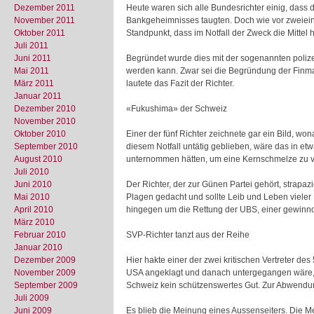
Dezember 2011
Heute waren sich alle Bundesrichter einig, dass
November 2011
Bankgeheimnisses taugten. Doch wie vor zweieinh
Oktober 2011
Standpunkt, dass im Notfall der Zweck die Mittel h
Juli 2011
Juni 2011
Begründet wurde dies mit der sogenannten poliz
Mai 2011
werden kann. Zwar sei die Begründung der Finma 
März 2011
lautete das Fazit der Richter.
Januar 2011
Dezember 2010
«Fukushima» der Schweiz
November 2010
Oktober 2010
Einer der fünf Richter zeichnete gar ein Bild, w
September 2010
diesem Notfall untätig geblieben, wäre das in 
August 2010
unternommen hätten, um eine Kernschmelze zu v
Juli 2010
Juni 2010
Der Richter, der zur Günen Partei gehört, strapa
Mai 2010
Plagen gedacht und sollte Leib und Leben viele
April 2010
hingegen um die Rettung der UBS, einer gewinn
März 2010
Februar 2010
SVP-Richter tanzt aus der Reihe
Januar 2010
Dezember 2009
Hier hakte einer der zwei kritischen Vertreter d
November 2009
USA angeklagt und danach untergegangen wäre, sei
September 2009
Schweiz kein schützenswertes Gut. Zur Abwendung 
Juli 2009
Juni 2009
Es blieb die Meinung eines Aussenseiters. Die M