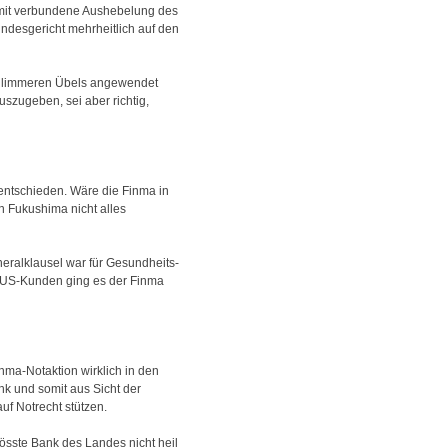
damit verbundene Aushebelung des
ndesgericht mehrheitlich auf den
schlimmeren Übels angewendet
szugeben, sei aber richtig,
 entschieden. Wäre die Finma in
 Fukushima nicht alles
neralklausel war für Gesundheits-
n US-Kunden ging es der Finma
nma-Notaktion wirklich in den
nk und somit aus Sicht der
uf Notrecht stützen.
össte Bank des Landes nicht heil