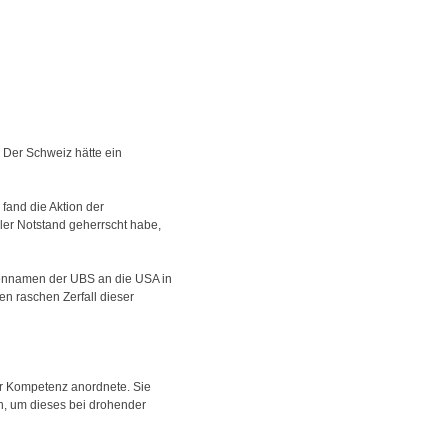
 Der Schweiz hätte ein
fand die Aktion der
er Notstand geherrscht habe,
ndennamen der UBS an die USA in
n raschen Zerfall dieser
er Kompetenz anordnete. Sie
fen, um dieses bei drohender