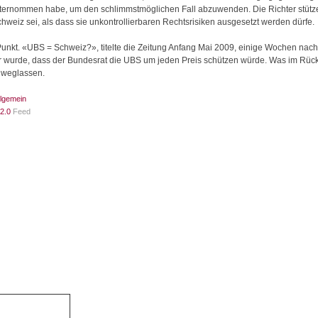
nternommen habe, um den schlimmstmöglichen Fall abzuwenden. Die Richter stütz
hweiz sei, als dass sie unkontrollierbaren Rechtsrisiken ausgesetzt werden dürfe.
 Punkt. «UBS = Schweiz?», titelte die Zeitung Anfang Mai 2009, einige Wochen na
r wurde, dass der Bundesrat die UBS um jeden Preis schützen würde. Was im Rückb
n weglassen.
llgemein
2.0
Feed