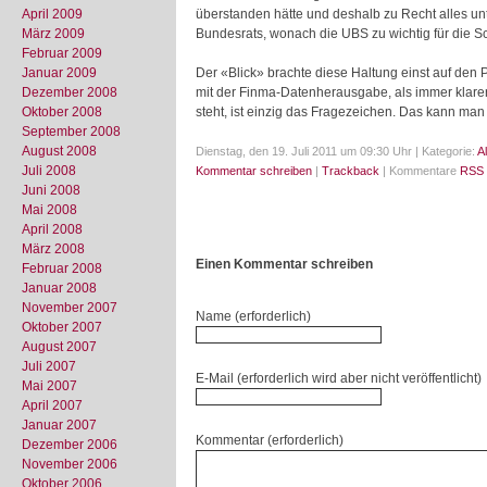
April 2009
überstanden hätte und deshalb zu Recht alles u
März 2009
Bundesrats, wonach die UBS zu wichtig für die Sc
Februar 2009
Januar 2009
Der «Blick» brachte diese Haltung einst auf den
Dezember 2008
mit der Finma-Datenherausgabe, als immer klare
Oktober 2008
steht, ist einzig das Fragezeichen. Das kann ma
September 2008
August 2008
Dienstag, den 19. Juli 2011 um 09:30 Uhr | Kategorie:
A
Juli 2008
Kommentar schreiben
|
Trackback
| Kommentare
RSS 
Juni 2008
Mai 2008
April 2008
März 2008
Einen Kommentar schreiben
Februar 2008
Januar 2008
November 2007
Name (erforderlich)
Oktober 2007
August 2007
Juli 2007
E-Mail (erforderlich wird aber nicht veröffentlicht)
Mai 2007
April 2007
Januar 2007
Kommentar (erforderlich)
Dezember 2006
November 2006
Oktober 2006