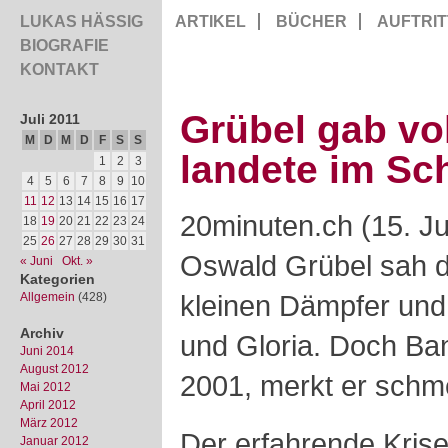
LUKAS HÄSSIG
ARTIKEL
BÜCHER
AUFTRIT
BIOGRAFIE
KONTAKT
Grübel gab vo
Juli 2011
M
D
M
D
F
S
S
landete im Sch
1
2
3
4
5
6
7
8
9
10
11
12
13
14
15
16
17
20minuten.ch (15. Ju
18
19
20
21
22
23
24
25
26
27
28
29
30
31
Oswald Grübel sah di
« Juni
Okt. »
Kategorien
kleinen Dämpfer und
Allgemein
(428)
Archiv
und Gloria. Doch Ban
Juni 2014
August 2012
2001, merkt er schme
Mai 2012
April 2012
März 2012
Der erfahrende Kris
Januar 2012