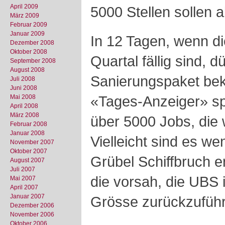
April 2009
5000 Stellen sollen
März 2009
Februar 2009
Januar 2009
In 12 Tagen, wenn di
Dezember 2008
Oktober 2008
Quartal fällig sind, 
September 2008
August 2008
Sanierungspaket be
Juli 2008
Juni 2008
«Tages-Anzeiger» sp
Mai 2008
April 2008
März 2008
über 5000 Jobs, die 
Februar 2008
Januar 2008
Vielleicht sind es we
November 2007
Oktober 2007
Grübel Schiffbruch er
August 2007
Juli 2007
die vorsah, die UBS i
Mai 2007
April 2007
Januar 2007
Grösse zurückzufüh
Dezember 2006
November 2006
Oktober 2006