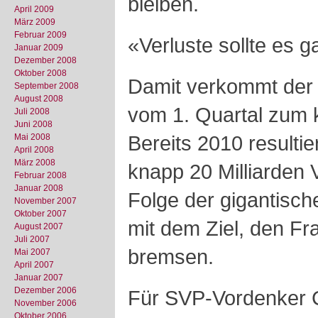
bleiben.
April 2009
März 2009
Februar 2009
«Verluste sollte es 
Januar 2009
Dezember 2008
Oktober 2008
Damit verkommt der 
September 2008
August 2008
vom 1. Quartal zum
Juli 2008
Juni 2008
Bereits 2010 resultie
Mai 2008
April 2008
März 2008
knapp 20 Milliarden 
Februar 2008
Januar 2008
Folge der gigantisc
November 2007
Oktober 2007
mit dem Ziel, den F
August 2007
Juli 2007
bremsen.
Mai 2007
April 2007
Januar 2007
Dezember 2006
Für SVP-Vordenker C
November 2006
Oktober 2006