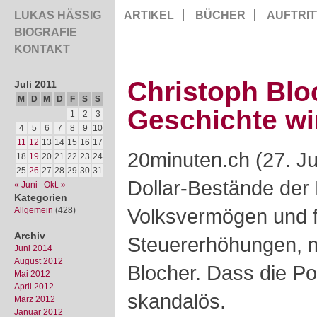
LUKAS HÄSSIG
ARTIKEL
BÜCHER
AUFTRIT
BIOGRAFIE
KONTAKT
Christoph Blo
Juli 2011
M
D
M
D
F
S
S
Geschichte wi
1
2
3
4
5
6
7
8
9
10
11
12
13
14
15
16
17
20minuten.ch (27. Ju
18
19
20
21
22
23
24
25
26
27
28
29
30
31
Dollar-Bestände der 
« Juni
Okt. »
Kategorien
Volksvermögen und 
Allgemein
(428)
Archiv
Steuererhöhungen, 
Juni 2014
August 2012
Blocher. Dass die Pol
Mai 2012
April 2012
skandalös.
März 2012
Januar 2012