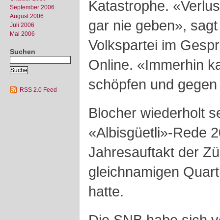
Katastrophe. «Verlus
September 2006
August 2006
gar nie geben», sagt
Juli 2006
Mai 2006
Volkspartei im Gesp
Suchen
Online. «Immerhin ka
schöpfen und gegen 
RSS 2.0 Feed
Blocher wiederholt sei
«Albisgüetli»-Rede 2
Jahresauftakt der Z
gleichnamigen Quarti
hatte.
Die SNB habe sich v