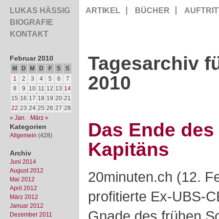
LUKAS HÄSSIG
ARTIKEL
BÜCHER
AUFTRIT
BIOGRAFIE
KONTAKT
Tagesarchiv f
Februar 2010
M
D
M
D
F
S
S
2010
1
2
3
4
5
6
7
8
9
10
11
12
13
14
15
16
17
18
19
20
21
22
23
24
25
26
27
28
« Jan.
März »
Das Ende des 
Kategorien
Allgemein
(428)
Kapitäns
Archiv
Juni 2014
August 2012
20minuten.ch (12. F
Mai 2012
April 2012
profitierte Ex-UBS-C
März 2012
Januar 2012
Gnade des frühen Sch
Dezember 2011