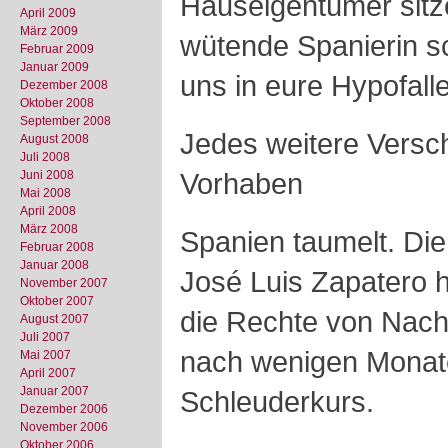
Hauseigentümer sitze
April 2009
März 2009
wütende Spanierin sc
Februar 2009
Januar 2009
uns in eure Hypofalle
Dezember 2008
Oktober 2008
September 2008
Jedes weitere Versch
August 2008
Juli 2008
Vorhaben
Juni 2008
Mai 2008
April 2008
März 2008
Spanien taumelt. Die
Februar 2008
Januar 2008
José Luis Zapatero h
November 2007
Oktober 2007
die Rechte von Nachf
August 2007
Juli 2007
nach wenigen Monate
Mai 2007
April 2007
Januar 2007
Schleuderkurs.
Dezember 2006
November 2006
Oktober 2006