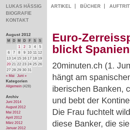
LUKAS HÄSSIG
ARTIKEL
BÜCHER
AUFTRIT
BIOGRAFIE
KONTAKT
Euro-Zerreiss
August 2012
M
D
M
D
F
S
S
blickt Spanie
1
2
3
4
5
6
7
8
9
10
11
12
13
14
15
16
17
18
19
20minuten.ch (1. Ju
20
21
22
23
24
25
26
27
28
29
30
31
hängt am spanischen
« Mai
Juni »
Kategorien
iberischen Banken, c
Allgemein
(428)
Archiv
und bebt der Kontine
Juni 2014
August 2012
Die Frau fuchtelt wi
Mai 2012
April 2012
diese Banker, die si
März 2012
Januar 2012