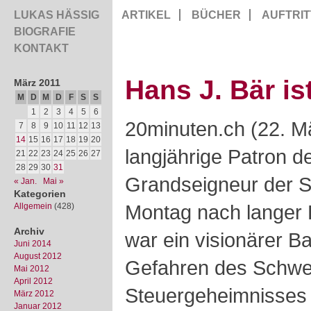
LUKAS HÄSSIG
ARTIKEL
BÜCHER
AUFTRIT
BIOGRAFIE
KONTAKT
Hans J. Bär ist
März 2011
M
D
M
D
F
S
S
1
2
3
4
5
6
20minuten.ch (22. M
7
8
9
10
11
12
13
14
15
16
17
18
19
20
langjährige Patron d
21
22
23
24
25
26
27
28
29
30
31
Grandseigneur der S
« Jan.
Mai »
Kategorien
Montag nach langer 
Allgemein
(428)
Archiv
war ein visionärer Ba
Juni 2014
August 2012
Gefahren des Schwe
Mai 2012
April 2012
Steuergeheimnisses 
März 2012
Januar 2012