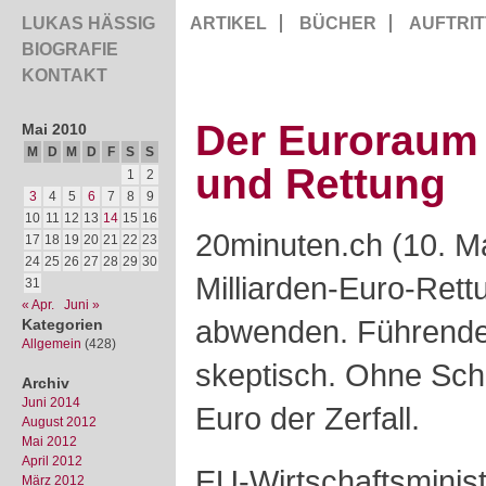
LUKAS HÄSSIG
ARTIKEL
BÜCHER
AUFTRIT
BIOGRAFIE
KONTAKT
Der Euroraum 
Mai 2010
M
D
M
D
F
S
S
und Rettung
1
2
3
4
5
6
7
8
9
10
11
12
13
14
15
16
20minuten.ch (10. M
17
18
19
20
21
22
23
24
25
26
27
28
29
30
Milliarden-Euro-Rettu
31
« Apr.
Juni »
abwenden. Führend
Kategorien
Allgemein
(428)
skeptisch. Ohne Sch
Archiv
Juni 2014
Euro der Zerfall.
August 2012
Mai 2012
April 2012
EU-Wirtschaftsminist
März 2012