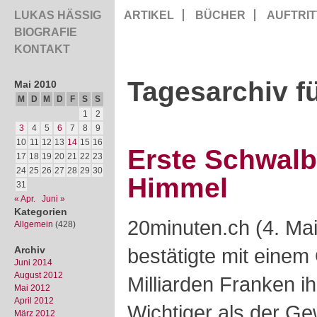
LUKAS HÄSSIG
ARTIKEL
BÜCHER
AUFTRIT
BIOGRAFIE
KONTAKT
Tagesarchiv fü
Mai 2010
M
D
M
D
F
S
S
1
2
3
4
5
6
7
8
9
10
11
12
13
14
15
16
Erste Schwal
17
18
19
20
21
22
23
24
25
26
27
28
29
30
Himmel
31
« Apr.
Juni »
Kategorien
20minuten.ch (4. Ma
Allgemein
(428)
Archiv
bestätigte mit einem
Juni 2014
August 2012
Milliarden Franken i
Mai 2012
April 2012
Wichtiger als der Ge
März 2012