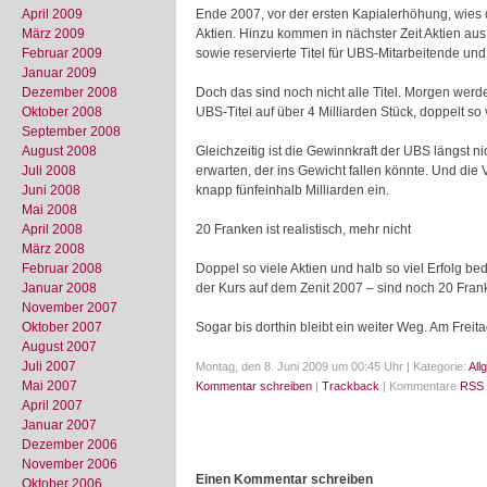
April 2009
Ende 2007, vor der ersten Kapialerhöhung, wies d
März 2009
Aktien. Hinzu kommen in nächster Zeit Aktien au
Februar 2009
sowie reservierte Titel für UBS-Mitarbeitende un
Januar 2009
Dezember 2008
Doch das sind noch nicht alle Titel. Morgen werd
Oktober 2008
UBS-Titel auf über 4 Milliarden Stück, doppelt so
September 2008
August 2008
Gleichzeitig ist die Gewinnkraft der UBS längst ni
Juli 2008
erwarten, der ins Gewicht fallen könnte. Und die
Juni 2008
knapp fünfeinhalb Milliarden ein.
Mai 2008
April 2008
20 Franken ist realistisch, mehr nicht
März 2008
Februar 2008
Doppel so viele Aktien und halb so viel Erfolg be
Januar 2008
der Kurs auf dem Zenit 2007 – sind noch 20 Frank
November 2007
Oktober 2007
Sogar bis dorthin bleibt ein weiter Weg. Am Frei
August 2007
Juli 2007
Montag, den 8. Juni 2009 um 00:45 Uhr | Kategorie:
All
Mai 2007
Kommentar schreiben
|
Trackback
| Kommentare
RSS 
April 2007
Januar 2007
Dezember 2006
November 2006
Einen Kommentar schreiben
Oktober 2006