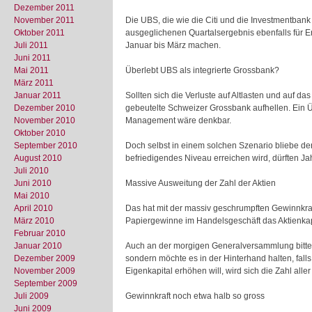
Dezember 2011
November 2011
Die UBS, die wie die Citi und die Investmentbank 
Oktober 2011
ausgeglichenen Quartalsergebnis ebenfalls für 
Juli 2011
Januar bis März machen.
Juni 2011
Mai 2011
Überlebt UBS als integrierte Grossbank?
März 2011
Januar 2011
Sollten sich die Verluste auf Altlasten und auf 
Dezember 2010
gebeutelte Schweizer Grossbank aufhellen. Ein Ü
November 2010
Management wäre denkbar.
Oktober 2010
September 2010
Doch selbst in einem solchen Szenario bliebe de
August 2010
befriedigendes Niveau erreichen wird, dürften Ja
Juli 2010
Juni 2010
Massive Ausweitung der Zahl der Aktien
Mai 2010
April 2010
Das hat mit der massiv geschrumpften Gewinnkraf
März 2010
Papiergewinne im Handelsgeschäft das Aktienkapi
Februar 2010
Januar 2010
Auch an der morgigen Generalversammlung bittet d
Dezember 2009
sondern möchte es in der Hinterhand halten, falls
November 2009
Eigenkapital erhöhen will, wird sich die Zahl all
September 2009
Juli 2009
Gewinnkraft noch etwa halb so gross
Juni 2009