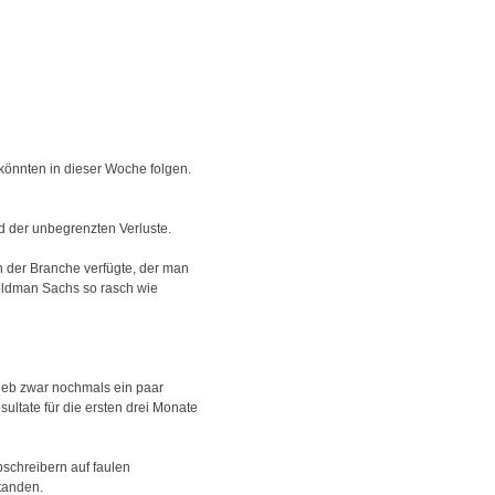
könnten in dieser Woche folgen.
d der unbegrenzten Verluste.
 der Branche verfügte, der man
oldman Sachs so rasch wie
rieb zwar nochmals ein paar
ultate für die ersten drei Monate
bschreibern auf faulen
standen.