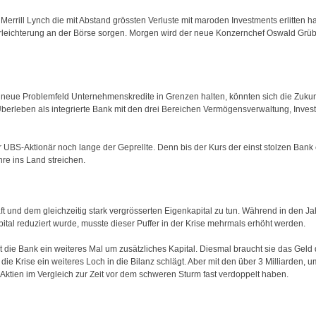
Merrill Lynch die mit Abstand grössten Verluste mit maroden Investments erlitten h
Erleichterung an der Börse sorgen. Morgen wird der neue Konzernchef Oswald Grüb
das neue Problemfeld Unternehmenskredite in Grenzen halten, könnten sich die Zukun
berleben als integrierte Bank mit den drei Bereichen Vermögensverwaltung, Inve
r UBS-Aktionär noch lange der Geprellte. Denn bis der Kurs der einst stolzen Bank
hre ins Land streichen.
t und dem gleichzeitig stark vergrösserten Eigenkapital zu tun. Während in den J
tal reduziert wurde, musste dieser Puffer in der Krise mehrmals erhöht werden.
ie Bank ein weiteres Mal um zusätzliches Kapital. Diesmal braucht sie das Geld de
 die Krise ein weiteres Loch in die Bilanz schlägt. Aber mit den über 3 Milliarden, 
er Aktien im Vergleich zur Zeit vor dem schweren Sturm fast verdoppelt haben.