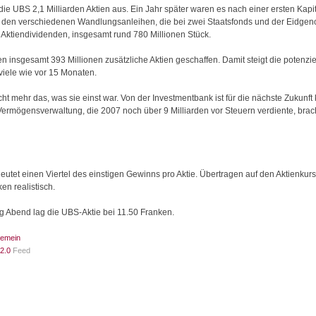
ie UBS 2,1 Milliarden Aktien aus. Ein Jahr später waren es nach einer ersten Kapi
s den verschiedenen Wandlungsanleihen, die bei zwei Staatsfonds und der Eidgeno
d Aktiendividenden, insgesamt rund 780 Millionen Stück.
en insgesamt 393 Millionen zusätzliche Aktien geschaffen. Damit steigt die potenz
 viele wie vor 15 Monaten.
cht mehr das, was sie einst war. Von der Investmentbank ist für die nächste Zukunft
 Vermögensverwaltung, die 2007 noch über 9 Milliarden vor Steuern verdiente, brach
deutet einen Viertel des einstigen Gewinns pro Aktie. Übertragen auf den Aktienkurs 
en realistisch.
tag Abend lag die UBS-Aktie bei 11.50 Franken.
gemein
2.0
Feed