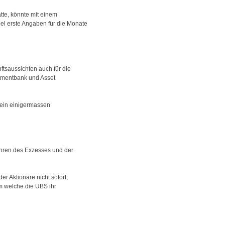
atte, könnte mit einem
el erste Angaben für die Monate
ftsaussichten auch für die
stmentbank und Asset
 ein einigermassen
ahren des Exzesses und der
r Aktionäre nicht sofort,
um welche die UBS ihr