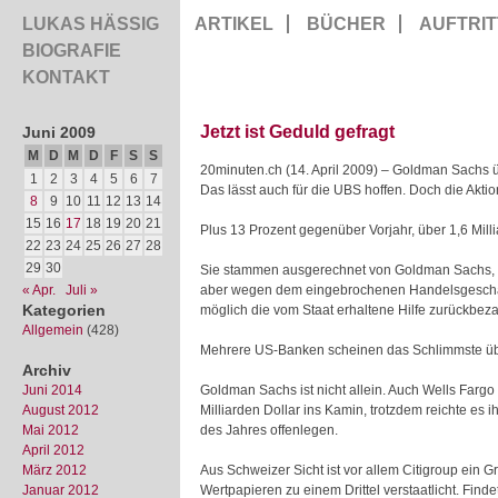
LUKAS HÄSSIG
ARTIKEL
BÜCHER
AUFTRIT
BIOGRAFIE
KONTAKT
Jetzt ist Geduld gefragt
Juni 2009
M
D
M
D
F
S
S
20minuten.ch (14. April 2009) – Goldman Sachs ü
1
2
3
4
5
6
7
Das lässt auch für die UBS hoffen. Doch
die Akti
8
9
10
11
12
13
14
15
16
17
18
19
20
21
Plus 13 Prozent gegenüber Vorjahr, über 1,6 Mil
22
23
24
25
26
27
28
29
30
Sie stammen ausgerechnet von Goldman Sachs, ei
« Apr.
Juli »
aber wegen dem eingebrochenen Handelsgeschäft 
Kategorien
möglich die vom Staat erhaltene Hilfe zurückbez
Allgemein
(428)
Mehrere US-Banken scheinen das Schlimmste ü
Archiv
Juni 2014
Goldman Sachs ist nicht allein. Auch Wells Fargo
August 2012
Milliarden Dollar ins Kamin, trotzdem reichte es
Mai 2012
des Jahres offenlegen.
April 2012
März 2012
Aus Schweizer Sicht ist vor allem Citigroup ein 
Januar 2012
Wertpapieren zu einem Drittel verstaatlicht. Find