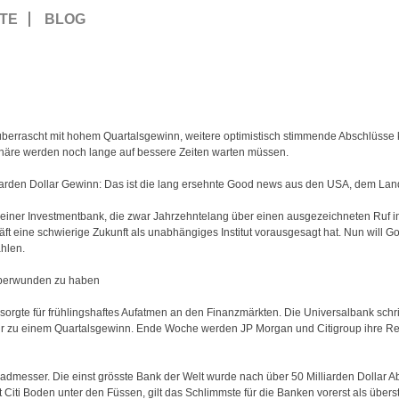
TE
BLOG
berrascht mit hohem Quartalsgewinn, weitere optimistisch stimmende Abschlüsse 
onäre werden noch lange auf bessere Zeiten warten müssen.
liarden Dollar Gewinn: Das ist die lang ersehnte Good news aus den USA, dem Lan
ner Investmentbank, die zwar Jahrzehntelang über einen ausgezeichneten Ruf in
eine schwierige Zukunft als unabhängiges Institut vorausgesagt hat. Nun will G
ahlen.
berwunden zu haben
 sorgte für frühlingshaftes Aufatmen an den Finanzmärkten. Die Universalbank sch
 ihr zu einem Quartalsgewinn. Ende Woche werden JP Morgan und Citigroup ihre Res
Gradmesser. Die einst grösste Bank der Welt wurde nach über 50 Milliarden Dollar A
et Citi Boden unter den Füssen, gilt das Schlimmste für die Banken vorerst als über