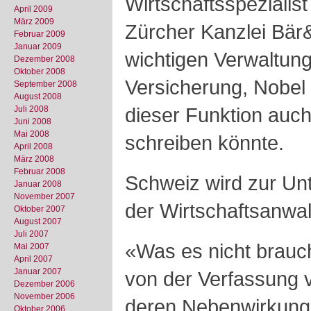
Wirtschaftsspezialis
April 2009
März 2009
Zürcher Kanzlei Bär&
Februar 2009
Januar 2009
wichtigen Verwaltungs
Dezember 2008
Oktober 2008
Versicherung, Nobel 
September 2008
August 2008
dieser Funktion auch
Juli 2008
Juni 2008
Mai 2008
schreiben könnte.
April 2008
März 2008
Februar 2008
Schweiz wird zur Un
Januar 2008
November 2007
der Wirtschaftsanwal
Oktober 2007
August 2007
Juli 2007
«Was es nicht braucht
Mai 2007
April 2007
Januar 2007
von der Verfassung 
Dezember 2006
November 2006
deren Nebenwirkun
Oktober 2006