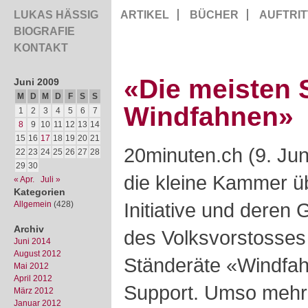
LUKAS HÄSSIG
ARTIKEL
BÜCHER
AUFTRIT
BIOGRAFIE
KONTAKT
«Die meisten 
Juni 2009
M
D
M
D
F
S
S
Windfahnen»
1
2
3
4
5
6
7
8
9
10
11
12
13
14
15
16
17
18
19
20
21
20minuten.ch (9. Jun
22
23
24
25
26
27
28
29
30
die kleine Kammer ü
« Apr.
Juli »
Kategorien
Initiative und deren
Allgemein
(428)
Archiv
des Volksvorstosses
Juni 2014
August 2012
Ständeräte «Windfa
Mai 2012
April 2012
Support. Umso mehr 
März 2012
Januar 2012