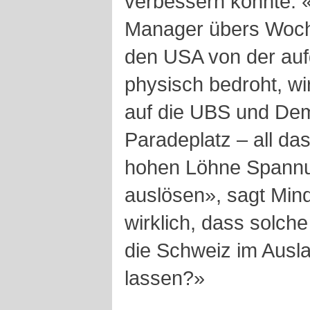
verbessern könnte. 
Manager übers Woche
den USA von der au
physisch bedroht, wi
auf die UBS und De
Paradeplatz – all das
hohen Löhne Spannun
auslösen», sagt Mind
wirklich, dass solch
die Schweiz im Ausl
lassen?»