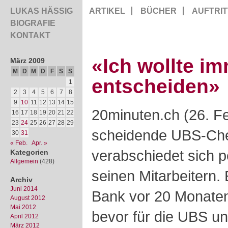
LUKAS HÄSSIG
ARTIKEL
BÜCHER
AUFTRIT
BIOGRAFIE
KONTAKT
«Ich wollte im
März 2009
M
D
M
D
F
S
S
entscheiden»
1
2
3
4
5
6
7
8
9
10
11
12
13
14
15
20minuten.ch (26. F
16
17
18
19
20
21
22
23
24
25
26
27
28
29
scheidende UBS-Che
30
31
« Feb.
Apr. »
verabschiedet sich 
Kategorien
Allgemein
(428)
seinen Mitarbeitern.
Archiv
Juni 2014
Bank vor 20 Monate
August 2012
Mai 2012
bevor für die UBS u
April 2012
März 2012