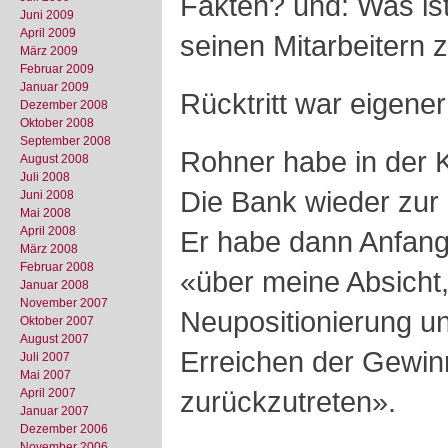
Fakten? und: Was ist 
Juni 2009
April 2009
seinen Mitarbeitern 
März 2009
Februar 2009
Januar 2009
Rücktritt war eigene
Dezember 2008
Oktober 2008
September 2008
Rohner habe in der K
August 2008
Juli 2008
Die Bank wieder zur P
Juni 2008
Mai 2008
April 2008
Er habe dann Anfang
März 2008
Februar 2008
«über meine Absicht
Januar 2008
November 2007
Neupositionierung u
Oktober 2007
August 2007
Erreichen der Gewi
Juli 2007
Mai 2007
zurückzutreten».
April 2007
Januar 2007
Dezember 2006
November 2006