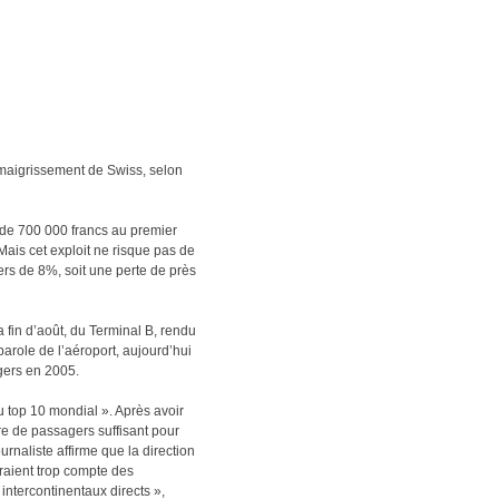
amaigrissement de Swiss, selon
t de 700 000 francs au premier
Mais cet exploit ne risque pas de
ers de 8%, soit une perte de près
 fin d’août, du Terminal B, rendu
parole de l’aéroport, aujourd’hui
agers en 2005.
du top 10 mondial ». Après avoir
bre de passagers suffisant pour
urnaliste affirme que la direction
draient trop compte des
intercontinentaux directs »,