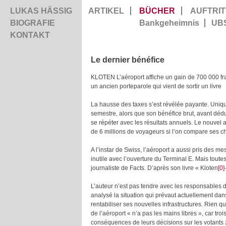
LUKAS HÄSSIG
ARTIKEL
BÜCHER
AUFTRIT
BIOGRAFIE
Bankgeheimnis
UB
KONTAKT
Le dernier bénéfice
KLOTEN L’aéroport affiche un gain de 700 000 fra
un ancien porteparole qui vient de sortir un livre
La hausse des taxes s’est révélée payante. Unique,
semestre, alors que son bénéfice brut, avant dédu
se répéter avec les résultats annuels. Le nouvel
de 6 millions de voyageurs si l’on compare ses ch
A l’instar de Swiss, l’aéroport a aussi pris des m
inutile avec l’ouverture du Terminal E. Mais toute
journaliste de Facts. D’après son livre «
Kloten
[0]
L’auteur n’est pas tendre avec les responsables de 
analysé la situation qui prévaut actuellement dans
rentabiliser ses nouvelles infrastructures. Rien qu
de l’aéroport « n’a pas les mains libres », car tro
conséquences de leurs décisions sur les votants z