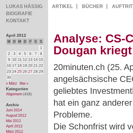
LUKAS HÄSSIG
ARTIKEL
BÜCHER
AUFTRIT
BIOGRAFIE
KONTAKT
Analyse: CS-C
April 2012
M
D
M
D
F
S
S
Dougan kriegt
1
2
3
4
5
6
7
8
9
10
11
12
13
14
15
20minuten.ch (25. Ap
16
17
18
19
20
21
22
23
24
25
26
27
28
29
angelsächsische CE
30
« März
Mai »
geliebtes Investment
Kategorien
Allgemein
(428)
hat ein ganz anderer 
Archiv
Juni 2014
Probleme.
August 2012
Mai 2012
Die Schonfrist wird v
April 2012
März 2012