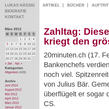
LUKAS HÄSSIG
ARTIKEL
BÜCHER
AUFTRIT
BIOGRAFIE
KONTAKT
Zahltag: Dies
März 2012
M
D
M
D
F
S
S
kriegt den gr
1
2
3
4
5
6
7
8
9
10
11
12
13
14
15
16
17
18
20minuten.ch (17. F
19
20
21
22
23
24
25
26
27
28
29
30
31
Bankenchefs verdien
« Jan.
Apr. »
Kategorien
noch viel. Spitzenreit
Allgemein
(428)
Archiv
von Julius Bär. Gem
Juni 2014
August 2012
überflügelt er sogar
Mai 2012
April 2012
CS.
März 2012
Januar 2012