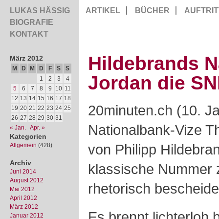
LUKAS HÄSSIG
ARTIKEL
BÜCHER
AUFTRIT
BIOGRAFIE
KONTAKT
Hildebrands N
März 2012
M
D
M
D
F
S
S
Jordan die S
1
2
3
4
5
6
7
8
9
10
11
12
13
14
15
16
17
18
20minuten.ch (10. J
19
20
21
22
23
24
25
26
27
28
29
30
31
Nationalbank-Vize 
« Jan.
Apr. »
Kategorien
von Philipp Hildebran
Allgemein
(428)
Archiv
klassische Nummer z
Juni 2014
August 2012
rhetorisch bescheid
Mai 2012
April 2012
März 2012
Es brennt lichterloh
Januar 2012