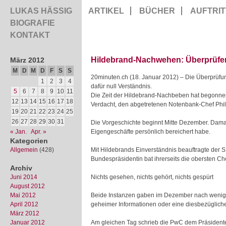
LUKAS HÄSSIG
ARTIKEL
BÜCHER
AUFTRIT
BIOGRAFIE
KONTAKT
Hildebrand-Nachwehen: Überprüfen i
März 2012
M
D
M
D
F
S
S
20minuten.ch (18. Januar 2012) – Die Überprüfun
1
2
3
4
dafür null Verständnis.
5
6
7
8
9
10
11
Die Zeit der Hildebrand-Nachbeben hat begonnen.
12
13
14
15
16
17
18
Verdacht, den abgetretenen Notenbank-Chef Phil
19
20
21
22
23
24
25
26
27
28
29
30
31
Die Vorgeschichte beginnt Mitte Dezember. Damal
« Jan.
Apr. »
Eigengeschäfte persönlich bereichert habe.
Kategorien
Allgemein
(428)
Mit Hildebrands Einverständnis beauftragte der
Bundespräsidentin bat ihrerseits die obersten C
Archiv
Juni 2014
Nichts gesehen, nichts gehört, nichts gespürt
August 2012
Mai 2012
Beide Instanzen gaben im Dezember nach wenig
April 2012
geheimer Informationen oder eine diesbezügliche
März 2012
Januar 2012
Am gleichen Tag schrieb die PwC dem Präsident