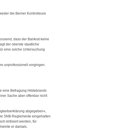
 weder die Berner Kontrolleure
tossend, dass der Bankrat keine
gt der oberste staatliche
für eine solche Untersuchung
re unprofessionell vorgingen.
te eine Befragung Hildebrands
seiner Sache aber offenbar nicht
digkeitserklärung abgegeben»,
s die SNB-Reglemente eingehalten
h kritisiert werden, für
meinte er damals.