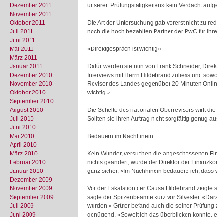
Dezember 2011
unseren Prüfungstätigkeiten» kein Verdacht aufg
November 2011
Oktober 2011
Die Art der Untersuchung gab vorerst nicht zu re
Juli 2011
noch die hoch bezahlten Partner der PwC für ihr
Juni 2011
Mai 2011
«Direktgespräch ist wichtig»
März 2011
Januar 2011
Dafür werden sie nun von Frank Schneider, Direk
Dezember 2010
Interviews mit Herrn Hildebrand zuliess und sowo
November 2010
Revisor des Landes gegenüber 20 Minuten Online.
Oktober 2010
wichtig.»
September 2010
August 2010
Die Schelte des nationalen Oberrevisors wirft di
Juli 2010
Sollten sie ihren Auftrag nicht sorgfältig genug a
Juni 2010
Mai 2010
Bedauern im Nachhinein
April 2010
März 2010
Kein Wunder, versuchen die angeschossenen Fina
Februar 2010
nichts geändert, wurde der Direktor der Finanzkontr
Januar 2010
ganz sicher. «Im Nachhinein bedauere ich, dass w
Dezember 2009
November 2009
Vor der Eskalation der Causa Hildebrand zeigte 
September 2009
sagte der Spitzenbeamte kurz vor Silvester. «Da
Juli 2009
wurden.» Grüter befand auch die seiner Prüfung z
Juni 2009
genügend. «Soweit ich das überblicken konnte, 