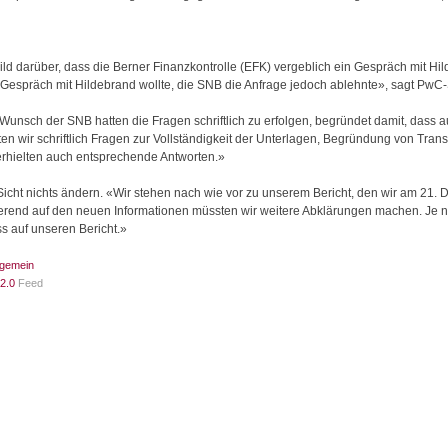
Bild darüber, dass die Berner Finanzkontrolle (EFK) vergeblich ein Gespräch mit Hi
 Gespräch mit Hildebrand wollte, die SNB die Anfrage jedoch ablehnte», sagt PwC-
 Wunsch der SNB hatten die Fragen schriftlich zu erfolgen, begründet damit, dass
ellten wir schriftlich Fragen zur Vollständigkeit der Unterlagen, Begründung von T
erhielten auch entsprechende Antworten.»
ht nichts ändern. «Wir stehen nach wie vor zu unserem Bericht, den wir am 21. D
erend auf den neuen Informationen müssten wir weitere Abklärungen machen. Je 
ss auf unseren Bericht.»
lgemein
2.0
Feed