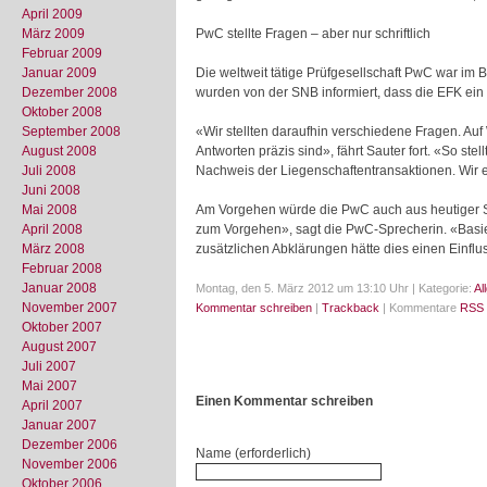
April 2009
März 2009
PwC stellte Fragen – aber nur schriftlich
Februar 2009
Januar 2009
Die weltweit tätige Prüfgesellschaft PwC war im 
Dezember 2008
wurden von der SNB informiert, dass die EFK ein
Oktober 2008
September 2008
«Wir stellten daraufhin verschiedene Fragen. Auf
August 2008
Antworten präzis sind», fährt Sauter fort. «So st
Juli 2008
Nachweis der Liegenschaftentransaktionen. Wir 
Juni 2008
Mai 2008
Am Vorgehen würde die PwC auch aus heutiger Sic
April 2008
zum Vorgehen», sagt die PwC-Sprecherin. «Basi
März 2008
zusätzlichen Abklärungen hätte dies einen Einflu
Februar 2008
Januar 2008
Montag, den 5. März 2012 um 13:10 Uhr | Kategorie:
Al
November 2007
Kommentar schreiben
|
Trackback
| Kommentare
RSS 
Oktober 2007
August 2007
Juli 2007
Mai 2007
Einen Kommentar schreiben
April 2007
Januar 2007
Dezember 2006
Name (erforderlich)
November 2006
Oktober 2006