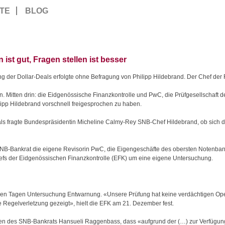
TE
BLOG
st gut, Fragen stellen ist besser
g der Dollar-Deals erfolgte ohne Befragung von Philipp Hildebrand. Der Chef der
 Mitten drin: die Eidgenössische Finanzkontrolle und PwC, die Prüfgesellschaft 
ipp Hildebrand vorschnell freigesprochen zu haben.
s fragte Bundespräsidentin Micheline Calmy-Rey SNB-Chef Hildebrand, ob sich di
 SNB-Bankrat die eigene Revisorin PwC, die Eigengeschäfte des obersten Notenban
hefs der Eidgenössischen Finanzkontrolle (EFK) um eine eigene Untersuchung.
en Tagen Untersuchung Entwarnung. «Unsere Prüfung hat keine verdächtigen Op
 Regelverletzung gezeigt», hielt die EFK am 21. Dezember fest.
en des SNB-Bankrats Hansueli Raggenbass, dass «aufgrund der (…) zur Verfügung