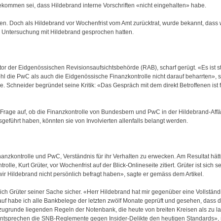
ekommen sei, dass Hildebrand interne Vorschriften «nicht eingehalten» habe.
den. Doch als Hildebrand vor Wochenfrist vom Amt zurücktrat, wurde bekannt, dass
e Untersuchung mit Hildebrand gesprochen hatten.
tor der Eidgenössischen Revisionsaufsichtsbehörde (RAB), scharf gerügt. «Es ist s
hl die PwC als auch die Eidgenössische Finanzkontrolle nicht darauf beharrten», sa
 Schneider begründet seine Kritik: «Das Gespräch mit dem direkt Betroffenen ist 
e Frage auf, ob die Finanzkontrolle von Bundesbern und PwC in der Hildebrand-Affä
usgeführt haben, könnten sie von Involvierten allenfalls belangt werden.
nzkontrolle und PwC, Verständnis für ihr Verhalten zu erwecken. Am Resultat hät
olle, Kurt Grüter, vor Wochenfrist auf der Blick-Onlineseite zitiert. Grüter ist sich 
ir Hildebrand nicht persönlich befragt haben», sagte er gemäss dem Artikel.
sich Grüter seiner Sache sicher. «Herr Hildebrand hat mir gegenüber eine Vollstän
rauf habe ich alle Bankbelege der letzten zwölf Monate geprüft und gesehen, das
ugrunde liegenden Regeln der Notenbank, die heute von breiten Kreisen als zu lasc
entsprechen die SNB-Reglemente gegen Insider-Delikte den heutigen Standards», 