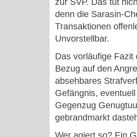
zur SVP. Das tut nic
denn die Sarasin-Ch
Transaktionen offenl
Unvorstellbar.
Das vorläufige Fazit
Bezug auf den Angrei
absehbares Strafverf
Gefängnis, eventuel
Gegenzug Genugtuun
gebrandmarkt dasteh
Wer agiert so? Ein G