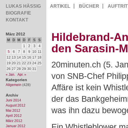
LUKAS HÄSSIG
ARTIKEL
BÜCHER
AUFTRIT
BIOGRAFIE
KONTAKT
Hildebrand-Ang
März 2012
M
D
M
D
F
S
S
den Sarasin-
1
2
3
4
5
6
7
8
9
10
11
12
13
14
15
16
17
18
20minuten.ch (5. Ja
19
20
21
22
23
24
25
26
27
28
29
30
31
von SNB-Chef Philipp
« Jan.
Apr. »
Kategorien
Affäre ist kein Whist
Allgemein
(428)
Archiv
der das Bankgeheimni
Juni 2014
August 2012
was ihn dazu bewoge
Mai 2012
April 2012
März 2012
Ein Whistleblower ma
Januar 2012