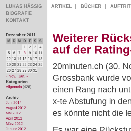
LUKAS HÄSSIG
ARTIKEL
BÜCHER
AUFTRIT
BIOGRAFIE
KONTAKT
Weiterer Rück
Dezember 2011
M
D
M
D
F
S
S
auf der Ratin
1
2
3
4
5
6
7
8
9
10
11
12
13
14
15
16
17
18
20minuten.ch (30. N
19
20
21
22
23
24
25
26
27
28
29
30
31
Grossbank wurde vo
« Nov.
Jan. »
Kategorien
einen Rang nach unt
Allgemein
(428)
Archiv
x-te Abstufung in den
Juni 2014
August 2012
es könnte nicht die le
Mai 2012
April 2012
März 2012
Es war eine Rückstu
Januar 2012