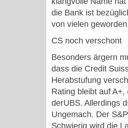
klangvolle Name hat 
die Bank ist bezüglic
von vielen geworden
CS noch verschont
Besonders ärgern m
dass die Credit Suis
Herabstufung versch
Rating bleibt auf A+,
derUBS. Allerdings 
Ungemach. Der S&P-A
Schwierig wird die L