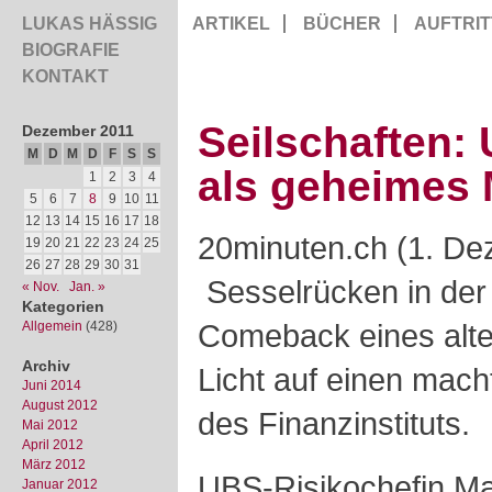
LUKAS HÄSSIG
ARTIKEL
BÜCHER
AUFTRIT
BIOGRAFIE
KONTAKT
Seilschaften:
Dezember 2011
M
D
M
D
F
S
S
als geheimes
1
2
3
4
5
6
7
8
9
10
11
12
13
14
15
16
17
18
20minuten.ch (1. De
19
20
21
22
23
24
25
26
27
28
29
30
31
Sesselrücken in de
« Nov.
Jan. »
Kategorien
Comeback eines alten
Allgemein
(428)
Archiv
Licht auf einen macht
Juni 2014
August 2012
des Finanzinstituts.
Mai 2012
April 2012
März 2012
UBS-Risikochefin Ma
Januar 2012