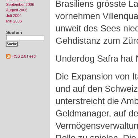
Brasiliens grösste L
September 2006
August 2006
vornehmen Villenquar
Juli 2006
Mai 2006
unweit des Sees nied
Suchen
Gehdistanz zum Zür
Underdog Safra hat 
RSS 2.0 Feed
Die Expansion von I
und auf den Schweiz
unterstreicht die Amb
Geldmanager, auf d
Vermögensverwaltung
Rolle zu spielen. Di