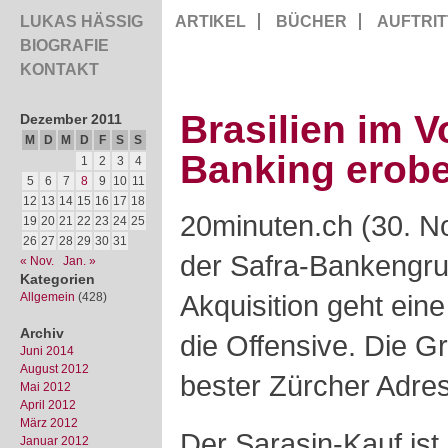
LUKAS HÄSSIG
ARTIKEL
BÜCHER
AUFTRIT
BIOGRAFIE
KONTAKT
Brasilien im 
Dezember 2011
M
D
M
D
F
S
S
Banking erobe
1
2
3
4
5
6
7
8
9
10
11
12
13
14
15
16
17
18
20minuten.ch (30. 
19
20
21
22
23
24
25
26
27
28
29
30
31
der Safra-Bankengru
« Nov.
Jan. »
Kategorien
Akquisition geht eine
Allgemein
(428)
Archiv
die Offensive. Die G
Juni 2014
August 2012
bester Zürcher Adre
Mai 2012
April 2012
März 2012
Der Sarasin-Kauf ist 
Januar 2012