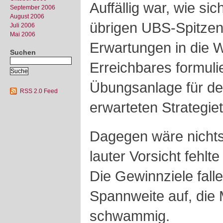
Auffällig war, wie sic
September 2006
August 2006
übrigen UBS-Spitze
Juli 2006
Mai 2006
Erwartungen in die W
Suchen
Erreichbares formulie
Übungsanlage für d
RSS 2.0 Feed
erwarteten Strategie
Dagegen wäre nicht
lauter Vorsicht fehlt
Die Gewinnziele fall
Spannweite auf, di
schwammig.