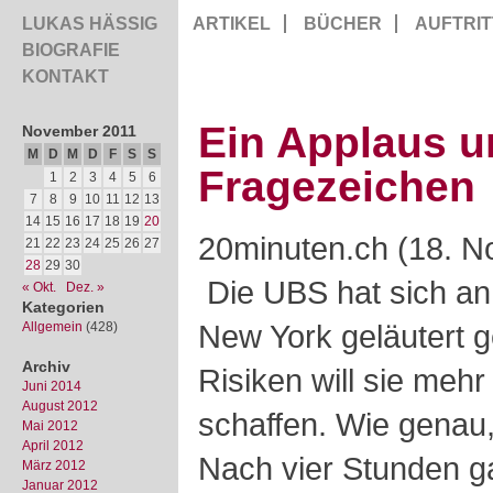
LUKAS HÄSSIG
ARTIKEL
BÜCHER
AUFTRIT
BIOGRAFIE
KONTAKT
Ein Applaus u
November 2011
M
D
M
D
F
S
S
Fragezeichen
1
2
3
4
5
6
7
8
9
10
11
12
13
14
15
16
17
18
19
20
20minuten.ch (18. N
21
22
23
24
25
26
27
28
29
30
Die UBS hat sich an 
« Okt.
Dez. »
Kategorien
New York geläutert g
Allgemein
(428)
Archiv
Risiken will sie mehr
Juni 2014
August 2012
schaffen. Wie genau,
Mai 2012
April 2012
Nach vier Stunden g
März 2012
Januar 2012