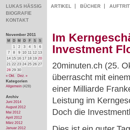
LUKAS HÄSSIG
ARTIKEL
BÜCHER
AUFTRIT
BIOGRAFIE
KONTAKT
Im Kerngeschä
November 2011
M
D
M
D
F
S
S
Investment Fl
1
2
3
4
5
6
7
8
9
10
11
12
13
14
15
16
17
18
19
20
20minuten.ch (25. O
21
22
23
24
25
26
27
28
29
30
überrascht mit eine
« Okt.
Dez. »
Kategorien
einer Milliarde Fran
Allgemein
(428)
Archiv
Leistung im Kernges
Juni 2014
August 2012
Doch die Investmentb
Mai 2012
April 2012
März 2012
Dies ist ein guter Tag 
Januar 2012