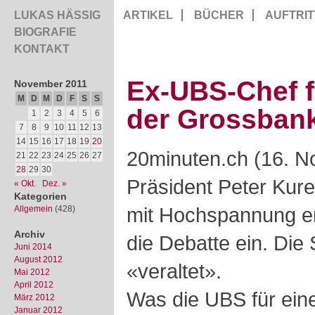
LUKAS HÄSSIG
ARTIKEL
BÜCHER
AUFTRIT
BIOGRAFIE
KONTAKT
Ex-UBS-Chef f
November 2011
M
D
M
D
F
S
S
der Grossban
1
2
3
4
5
6
7
8
9
10
11
12
13
14
15
16
17
18
19
20
20minuten.ch (16. 
21
22
23
24
25
26
27
28
29
30
Präsident Peter Kure
« Okt.
Dez. »
Kategorien
mit Hochspannung er
Allgemein
(428)
Archiv
die Debatte ein. Die
Juni 2014
August 2012
«veraltet».
Mai 2012
April 2012
Was die UBS für eine
März 2012
Januar 2012