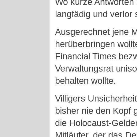
Wo kurze Antworten 
langfädig und verlor
Ausgerechnet jene M
herüberbringen wollt
Financial Times bezw
Verwaltungsrat unis
behalten wollte.
Villigers Unsicherhei
bisher nie den Kopf g
die Holocaust-Gelde
Mitläufer, der das De