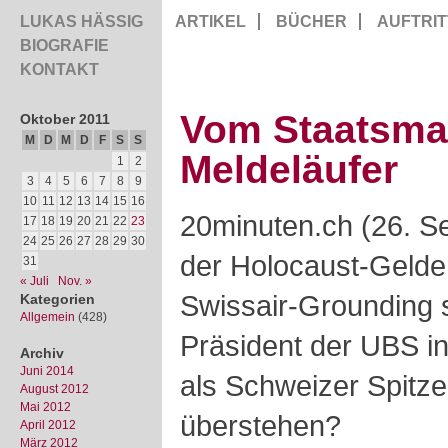
LUKAS HÄSSIG
ARTIKEL
BÜCHER
AUFTRIT
BIOGRAFIE
KONTAKT
Vom Staatsma
Oktober 2011
M
D
M
D
F
S
S
Meldeläufer
1
2
3
4
5
6
7
8
9
10
11
12
13
14
15
16
20minuten.ch (26. S
17
18
19
20
21
22
23
24
25
26
27
28
29
30
der Holocaust-Gelde
31
« Juli
Nov. »
Swissair-Grounding s
Kategorien
Allgemein
(428)
Präsident der UBS in
Archiv
Juni 2014
als Schweizer Spitzen
August 2012
Mai 2012
überstehen?
April 2012
März 2012