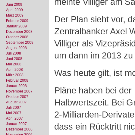
meinte Villiger am Sa
Juni 2009
April 2009
März 2009
Der Plan sieht vor, 
Februar 2009
Januar 2009
Zentralbanker Axel 
Dezember 2008
Oktober 2008
Villiger als Vizepräsi
September 2008
August 2008
um dann im 2013 zu
Juli 2008
Juni 2008
Mai 2008
April 2008
Was heute gilt, ist 
März 2008
Februar 2008
Januar 2008
Pläne haben bei der 
November 2007
Oktober 2007
Halbwertszeit. Bei G
August 2007
Juli 2007
2-Milliarden-Derivate
Mai 2007
April 2007
dass ein Rücktritt ni
Januar 2007
Dezember 2006
November 2006